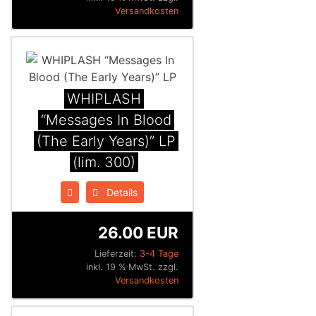
Versandkosten
WHIPLASH
“Messages In Blood
(The Early Years)” LP
(lim. 300)
Details
26.00 EUR
Lieferzeit:
3-4 Tage
inkl. 19 % MwSt. zzgl.
Versandkosten