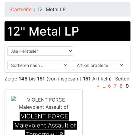
Startseite
»
12" Metal LP
12" Metal LP
Zeige
145
bis
151
(von insgesamt
151
Artikeln)
Seiten:
«
...
6
7
8
9
VIOLENT FORCE
Malevolent Assault of
Tomorrow LP