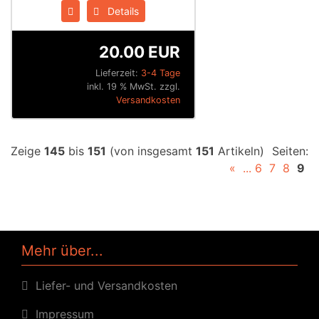
Details
20.00 EUR
Lieferzeit:
3-4 Tage
inkl. 19 % MwSt. zzgl.
Versandkosten
Zeige
145
bis
151
(von insgesamt
151
Artikeln)
Seiten:
«
...
6
7
8
9
Mehr über...
Liefer- und Versandkosten
Impressum