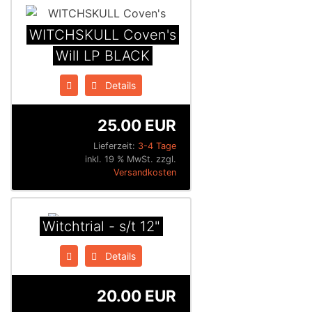
WITCHSKULL Coven's
Will LP BLACK
Details
25.00 EUR
Lieferzeit:
3-4 Tage
inkl. 19 % MwSt. zzgl.
Versandkosten
Witchtrial - s/t 12"
Details
20.00 EUR