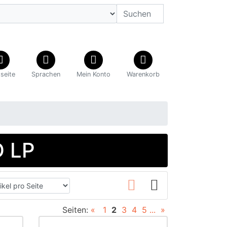
tseite
Sprachen
Mein Konto
Warenkorb
D LP
Seiten:
«
1
2
3
4
5
...
»