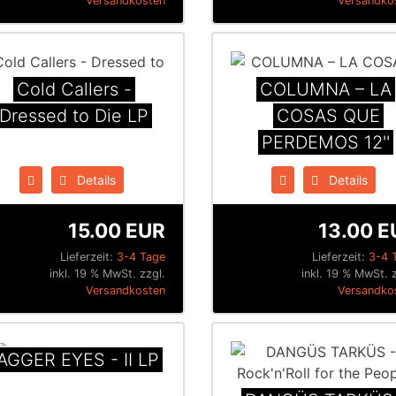
Versandkosten
Versandko
Cold Callers -
COLUMNA – LA
Dressed to Die LP
COSAS QUE
PERDEMOS 12''
Details
Details
15.00 EUR
13.00 E
Lieferzeit:
3-4 Tage
Lieferzeit:
3-4 
inkl. 19 % MwSt. zzgl.
inkl. 19 % MwSt. 
Versandkosten
Versandko
AGGER EYES - II LP