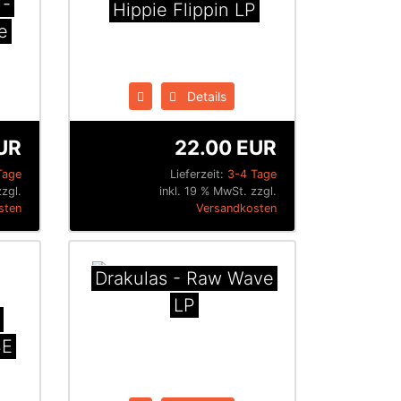
 -
Hippie Flippin LP
e
Details
UR
22.00 EUR
Tage
Lieferzeit:
3-4 Tage
zzgl.
inkl. 19 % MwSt. zzgl.
sten
Versandkosten
Drakulas - Raw Wave
LP
-
SE