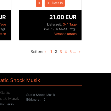
Details
UR
21.00 EUR
Tage
Lieferzeit:
3-4 Tage
zzgl.
inkl. 19 % MwSt. zzgl.
sten
Versandkosten
Seiten:
«
1
2
3
4
5
...
»
tatic Shock Musik
Static Shock Musik
Bürknerstr. 6
47 Berlin