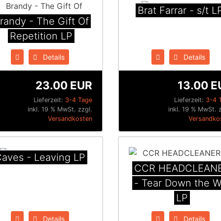
Brat Farrar - s/t L
randy - The Gift Of
Repetition LP
Details
Details
23.00 EUR
13.00 E
Lieferzeit:
3-4 Tage
Lieferzeit:
3-4 
inkl. 19 % MwSt. zzgl.
inkl. 19 % MwSt. 
Versandkosten
Versandko
aves - Leaving LP
CCR HEADCLEAN
- Tear Down the W
LP
Details
Details