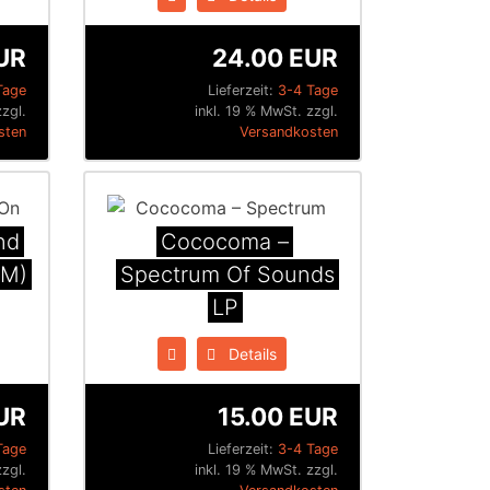
UR
24.00 EUR
Tage
Lieferzeit:
3-4 Tage
zzgl.
inkl. 19 % MwSt. zzgl.
sten
Versandkosten
nd
Cococoma ‎–
AM)
Spectrum Of Sounds
LP
Details
UR
15.00 EUR
Tage
Lieferzeit:
3-4 Tage
zzgl.
inkl. 19 % MwSt. zzgl.