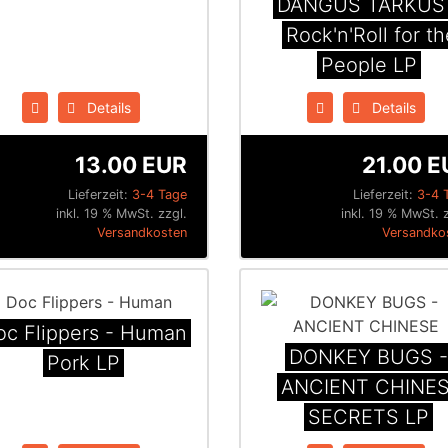
DANGÜS TARKÜS
Rock'n'Roll for th
People LP
Details
Details
13.00 EUR
21.00 E
Lieferzeit:
3-4 Tage
Lieferzeit:
3-4 
inkl. 19 % MwSt. zzgl.
inkl. 19 % MwSt. 
Versandkosten
Versandko
oc Flippers - Human
DONKEY BUGS 
Pork LP
ANCIENT CHINE
SECRETS LP