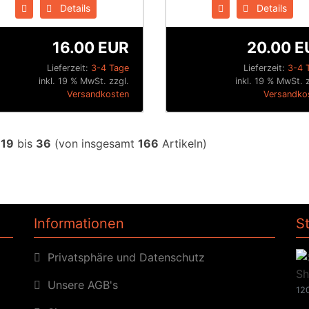
Details
Details
16.00 EUR
20.00 E
Lieferzeit:
3-4 Tage
Lieferzeit:
3-4 
inkl. 19 % MwSt. zzgl.
inkl. 19 % MwSt. 
Versandkosten
Versandko
e
19
bis
36
(von insgesamt
166
Artikeln)
Informationen
S
Privatsphäre und Datenschutz
Unsere AGB's
120