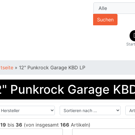
Suchen
Star
rtseite
»
12" Punkrock Garage KBD LP
2" Punkrock Garage KB
e
19
bis
36
(von insgesamt
166
Artikeln)