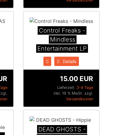
sten
Versandkosten
Control Freaks -
Mindless
Entertainment LP
Details
UR
15.00 EUR
Tage
Lieferzeit:
3-4 Tage
zzgl.
inkl. 19 % MwSt. zzgl.
sten
Versandkosten
DEAD GHOSTS -