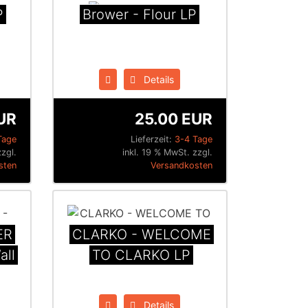
P
Brower - Flour LP
Details
UR
25.00 EUR
Tage
Lieferzeit:
3-4 Tage
zzgl.
inkl. 19 % MwSt. zzgl.
sten
Versandkosten
ER
CLARKO - WELCOME
all
TO CLARKO LP
Details