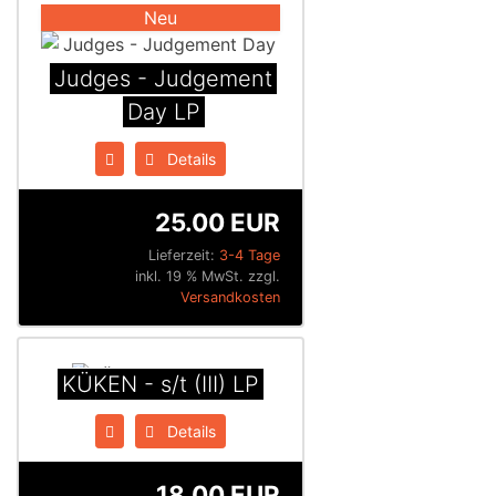
Neu
Judges - Judgement
Day LP
Details
25.00 EUR
Lieferzeit:
3-4 Tage
inkl. 19 % MwSt. zzgl.
Versandkosten
K​Ü​KEN - s​/​t (III) LP
Details
18.00 EUR