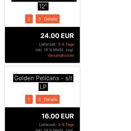
12"
Details
24.00 EUR
Lieferzeit:
3-4 Tage
inkl. 19 % MwSt. zzgl.
Versandkosten
Golden Pelicans - s/t
LP
Details
16.00 EUR
Lieferzeit:
3-4 Tage
inkl. 19 % MwSt. zzgl.