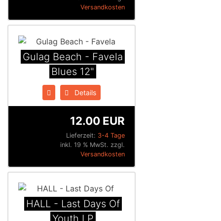
Versandkosten
Gulag Beach - Favela
Blues 12"
Details
12.00 EUR
Lieferzeit:
3-4 Tage
inkl. 19 % MwSt. zzgl.
Versandkosten
HALL - Last Days Of
Youth LP