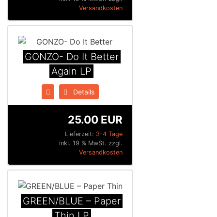
Versandkosten
GONZO- Do It Better
Again LP
Details
25.00 EUR
Lieferzeit:
3-4 Tage
inkl. 19 % MwSt. zzgl.
Versandkosten
GREEN/BLUE – Paper
Thin LP