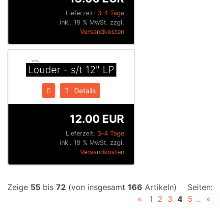
Lieferzeit:
3-4 Tage
inkl. 19 % MwSt. zzgl.
Versandkosten
Louder - s/t 12" LP
Details
12.00 EUR
Lieferzeit:
3-4 Tage
inkl. 19 % MwSt. zzgl.
Versandkosten
Zeige
55
bis
72
(von insgesamt
166
Artikeln)
Seiten:
«
1
2
3
4
5
...
»