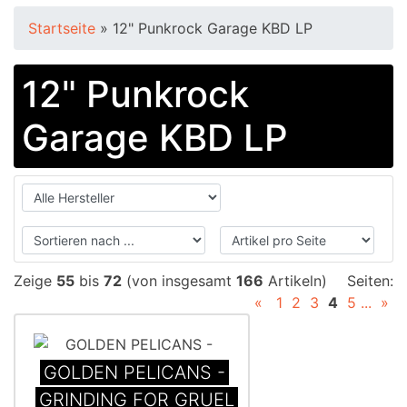
Startseite
»
12" Punkrock Garage KBD LP
12" Punkrock
Garage KBD LP
Zeige
55
bis
72
(von insgesamt
166
Artikeln)
Seiten:
«
1
2
3
4
5
...
»
GOLDEN PELICANS -
GRINDING FOR GRUEL