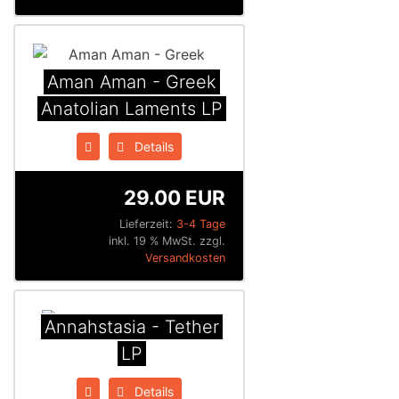
Aman Aman - Greek
Anatolian Laments LP
Details
29.00 EUR
Lieferzeit:
3-4 Tage
inkl. 19 % MwSt. zzgl.
Versandkosten
Annahstasia - Tether
LP
Details