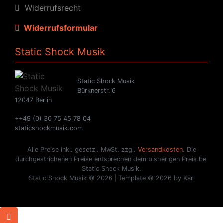
Widerrufsrecht
Widerrufsformular
Static Shock Musik
Static Shock Musik
Bürknerstr. 6
12047 Berlin
++49 (0) 30 75 45 78 04
staticshockmusik.com
Alle Preise inkl. gesetzl. MwSt. zzgl.
Versandkosten
. Die
durchgestrichenen Preise entsprechen dem bisherigen Preis bei
Static Shock Musik.
Static Shock Musik © 2026 | Template © 2026 by Karl