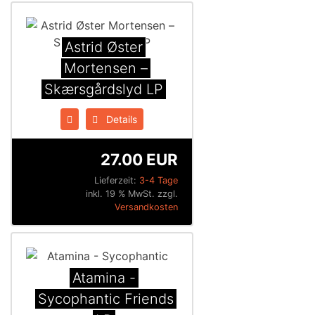
Astrid Øster
Mortensen –
Skærsgårdslyd LP
Details
27.00 EUR
Lieferzeit:
3-4 Tage
inkl. 19 % MwSt. zzgl.
Versandkosten
Atamina -
Sycophantic Friends