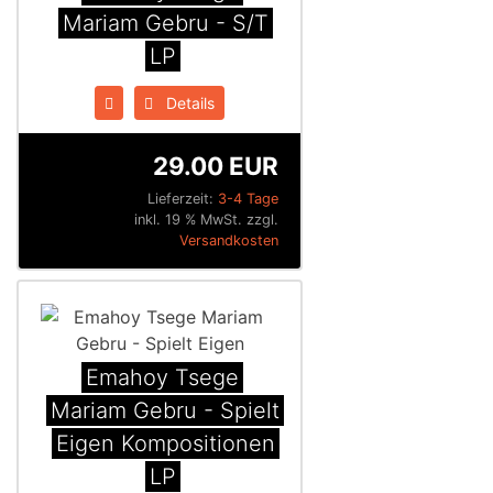
Mariam Gebru - S/T
LP
Details
29.00 EUR
Lieferzeit:
3-4 Tage
inkl. 19 % MwSt. zzgl.
Versandkosten
Emahoy Tsege
Mariam Gebru - Spielt
Eigen Kompositionen
LP