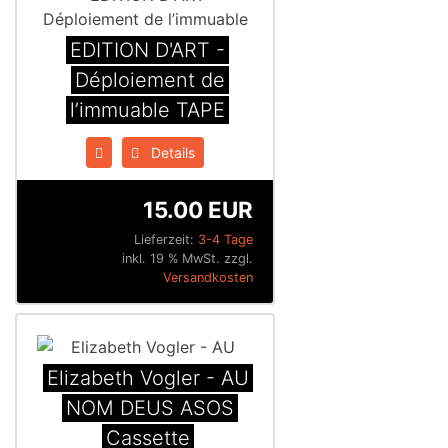
EDITION D'ART -
Déploiement de
l’immuable TAPE
Details
15.00 EUR
Lieferzeit:
3-4 Tage
inkl. 19 % MwSt. zzgl.
Versandkosten
Elizabeth Vogler - AU
NOM DEUS ASOS
Cassette