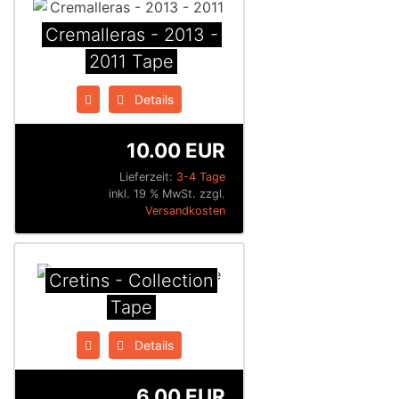
Cremalleras - 2013 -
2011 Tape
Details
10.00 EUR
Lieferzeit:
3-4 Tage
inkl. 19 % MwSt. zzgl.
Versandkosten
Cretins - Collection
Tape
Details
6.00 EUR