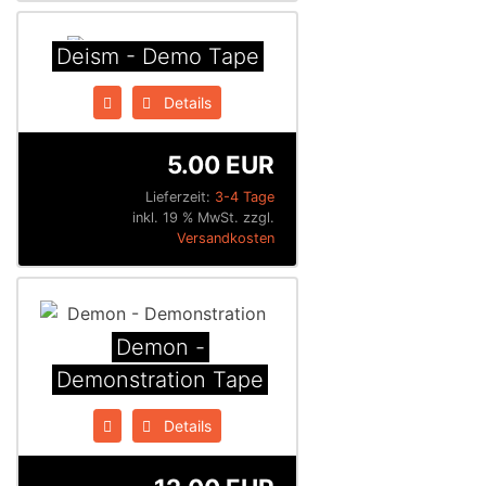
Deism - Demo Tape
Details
5.00 EUR
Lieferzeit:
3-4 Tage
inkl. 19 % MwSt. zzgl.
Versandkosten
Demon -
Demonstration Tape
Details