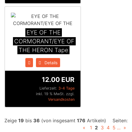
EYE OF THE
CORMORANT​/​EYE OF
THE HERON Tape
Details
12.00 EUR
Lieferzeit:
3-4 Tage
inkl. 19 % MwSt. zzgl.
Versandkosten
Zeige
19
bis
36
(von insgesamt
176
Artikeln)
Seiten:
«
1
2
3
4
5
...
»