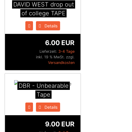
DAVID WEST drop out
of college TAPE
Details
6.00 EUR
Lieferzeit:
3-4 Tage
inkl. 19 % MwSt. zzgl.
Versandkosten
DBR - Unbearable
Tape
Details
9.00 EUR