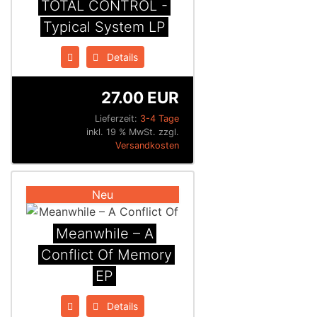
TOTAL CONTROL -
Typical System LP
Details
27.00 EUR
Lieferzeit:
3-4 Tage
inkl. 19 % MwSt. zzgl.
Versandkosten
Neu
Meanwhile – A
Conflict Of Memory
EP
Details