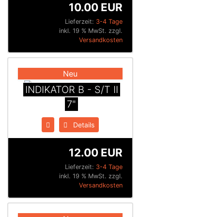
10.00 EUR
Lieferzeit:
3-4 Tage
inkl. 19 % MwSt. zzgl.
Versandkosten
Neu
INDIKATOR B - S/T II
7"
Details
12.00 EUR
Lieferzeit:
3-4 Tage
inkl. 19 % MwSt. zzgl.
Versandkosten