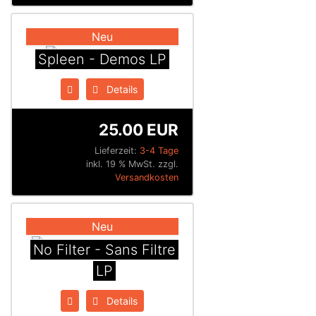
Neu
Spleen - Demos LP
Details
25.00 EUR
Lieferzeit:
3-4 Tage
inkl. 19 % MwSt. zzgl.
Versandkosten
Neu
No Filter - Sans Filtre
LP
Details