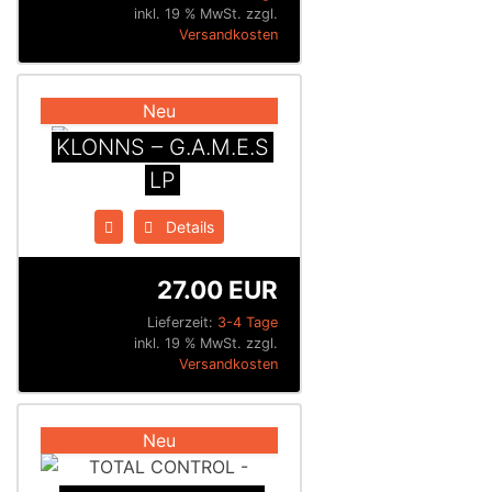
inkl. 19 % MwSt. zzgl.
Versandkosten
Neu
KLONNS – G.A.M.E.S
LP
Details
27.00 EUR
Lieferzeit:
3-4 Tage
inkl. 19 % MwSt. zzgl.
Versandkosten
Neu