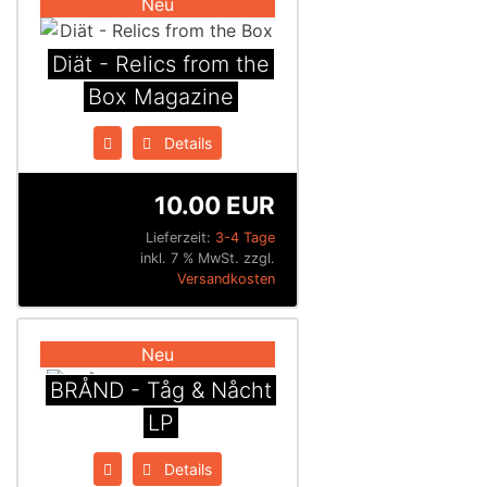
Neu
Diät - Relics from the
Box Magazine
Details
10.00 EUR
Lieferzeit:
3-4 Tage
inkl. 7 % MwSt. zzgl.
Versandkosten
Neu
BRÅND - Tåg & Nåcht
LP
Details