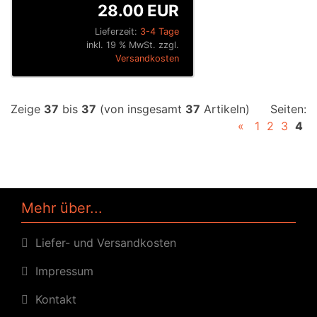
28.00 EUR
Lieferzeit:
3-4 Tage
inkl. 19 % MwSt. zzgl.
Versandkosten
Zeige
37
bis
37
(von insgesamt
37
Artikeln)
Seiten:
«
1
2
3
4
Mehr über...
Liefer- und Versandkosten
Impressum
Kontakt