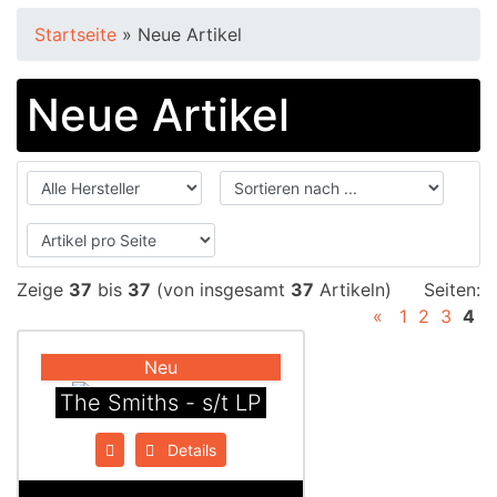
Startseite
»
Neue Artikel
Neue Artikel
Zeige
37
bis
37
(von insgesamt
37
Artikeln)
Seiten:
«
1
2
3
4
Neu
The Smiths - s/t LP
Details