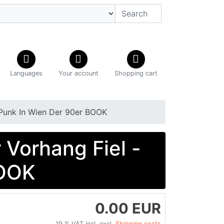
Languages
Your account
Shopping cart
 Punk In Wien Der 90er BOOK
Vorhang Fiel -
BOOK
0.00 EUR
19 % VAT incl. excl.
Shipping costs