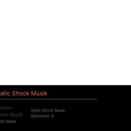
tatic Shock Musik
Static Shock Musik
Bürknerstr. 6
47 Berlin