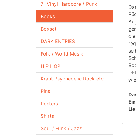
7" Vinyl Hardcore / Punk
Das
Rüc
Books
Aug
Boxset
ger
die
DARK ENTRIES
reg
sel
Folk / World Musik
Sch
Boo
HIP HOP
DE
Kraut Psychedelic Rock etc.
wie
Pins
Das
Ein
Posters
Lie
Shirts
Soul / Funk / Jazz