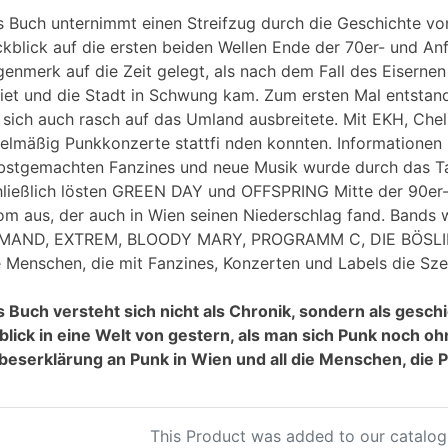
 Buch unternimmt einen Streifzug durch die Geschichte vo
kblick auf die ersten beiden Wellen Ende der 70er- und A
enmerk auf die Zeit gelegt, als nach dem Fall des Eiserne
iet und die Stadt in Schwung kam. Zum ersten Mal entstand e
 sich auch rasch auf das Umland ausbreitete. Mit EKH, Che
elmäßig Punkkonzerte stattfi nden konnten. Informationen 
bstgemachten Fanzines und neue Musik wurde durch das Ta
ließlich lösten GREEN DAY und OFFSPRING Mitte der 90er-J
m aus, der auch in Wien seinen Niederschlag fand. Band
MAND, EXTREM, BLOODY MARY, PROGRAMM C, DIE BÖSLING
 Menschen, die mit Fanzines, Konzerten und Labels die Sze
 Buch versteht sich nicht als Chronik, sondern als geschi
blick in eine Welt von gestern, als man sich Punk noch o
beserklärung an Punk in Wien und all die Menschen, die P
This Product was added to our catalog