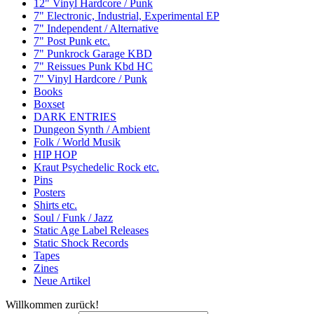
12" Vinyl Hardcore / Punk
7" Electronic, Industrial, Experimental EP
7" Independent / Alternative
7" Post Punk etc.
7" Punkrock Garage KBD
7" Reissues Punk Kbd HC
7" Vinyl Hardcore / Punk
Books
Boxset
DARK ENTRIES
Dungeon Synth / Ambient
Folk / World Musik
HIP HOP
Kraut Psychedelic Rock etc.
Pins
Posters
Shirts etc.
Soul / Funk / Jazz
Static Age Label Releases
Static Shock Records
Tapes
Zines
Neue Artikel
Willkommen zurück!