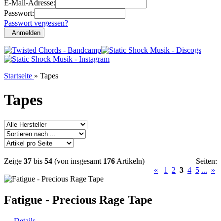
E-Mail-Adresse:
Passwort:
Passwort vergessen?
Anmelden
Startseite
»
Tapes
Tapes
Zeige
37
bis
54
(von insgesamt
176
Artikeln)
Seiten:
«
1
2
3
4
5
...
»
Fatigue - Precious Rage Tape
Details