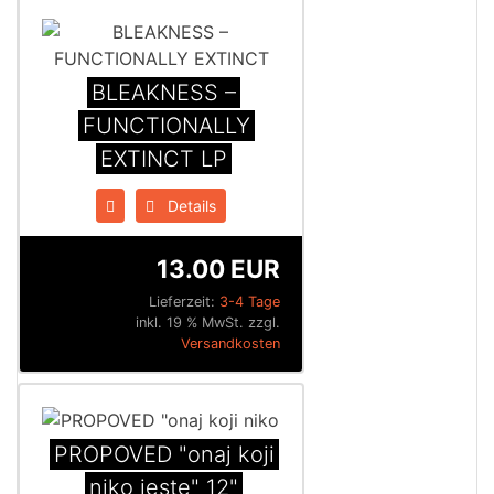
BLEAKNESS –
FUNCTIONALLY
EXTINCT LP
Details
13.00 EUR
Lieferzeit:
3-4 Tage
inkl. 19 % MwSt. zzgl.
Versandkosten
PROPOVED "onaj koji
niko jeste" 12"