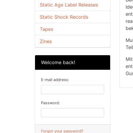
Static Age Label Releases
Ide
ent
Static Shock Records
rea
bek
Tapes
Mus
Zines
Tei
Mit
Welcome back!
ent
Gus
E-mail address:
Password:
Forgot your password?