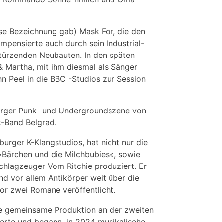
ese Bezeichnung gab) Mask For, die den
pensierte auch durch sein Industrial-
stürzenden Neubauten. In den späten
 Martha, mit ihm diesmal als Sänger
n Peel in die BBC -Studios zur Session
burger Punk- und Undergroundszene von
k-Band Belgrad.
rger K-Klangstudios, hat nicht nur die
»Bärchen und die Milchbubies«, sowie
hlagzeuger Vom Ritchie produziert. Er
d vor allem Antikörper weit über die
or zwei Romane veröffentlicht.
e gemeinsame Produktion an der zweiten
erte und begann, in 2024 musikalische