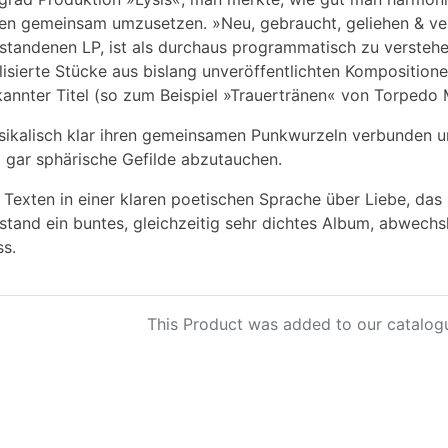
en gemeinsam umzusetzen. »Neu, gebraucht, geliehen & ver
standenen LP, ist als durchaus programmatisch zu versteh
lisierte Stücke aus bislang unveröffentlichten Komposition
annter Titel (so zum Beispiel »Trauertränen« von Torpedo
ikalisch klar ihren gemeinsamen Punkwurzeln verbunden un
l gar sphärische Gefilde abzutauchen.
 Texten in einer klaren poetischen Sprache über Liebe, das
stand ein buntes, gleichzeitig sehr dichtes Album, abwech
s.
This Product was added to our catalog