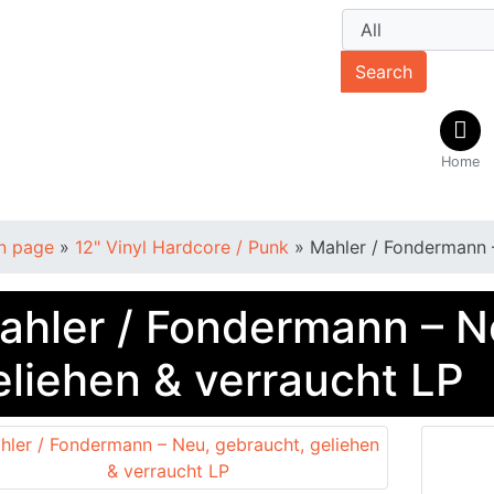
Search
Home
n page
»
12" Vinyl Hardcore / Punk
»
Mahler / Fondermann –
ahler / Fondermann – N
eliehen & verraucht LP