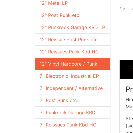
12" Metal LP
For a l
12" Post Punk etc.
12" Punkrock Garage KBD LP
12" Reissue Post Punk etc.
12" Reissues Punk Kbd HC
12" Vinyl Hardcore / Punk
D
7" Electronic, Industrial EP
Pr
7" Independent / Alternative
Hin
7" Post Punk etc.
Mah
7" Punkrock Garage KBD
Ste
7" Reissues Punk Kbd HC
(si
zu