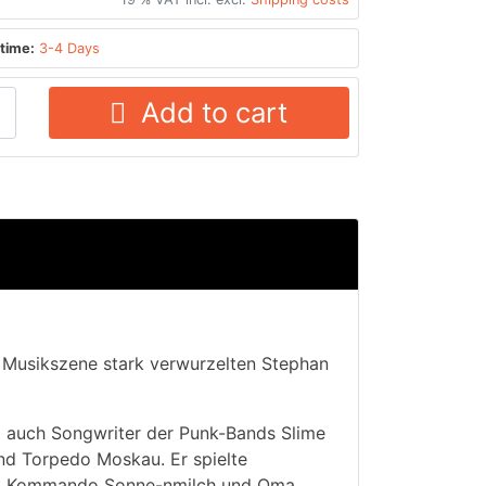
time:
3-4 Days
Add to cart
 Musikszene stark verwurzelten Stephan
m auch Songwriter der Punk-Bands Slime
nd Torpedo Moskau. Er spielte
n, Kommando Sonne-nmilch und Oma