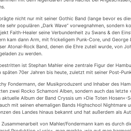
ns.
prägte nicht nur mit seiner Gothic Band (lange bevor es di
te sehr populären „Dark Wave“ vorwegnahmen, sondern kom
jekt Faith-Healer seine Verbundenheit zu Swans & den Ein
rn kam dann Arm, mit frickeligem Punk-Core, und George &
ser Atonal-Rock Band, denen die Ehre zuteil wurde, von Joh
geladen zu werden.
estritten ist Stephan Mahler eine zentrale Figur der Ham
 späten 70er Jahren bis heute, zuletzt mit seiner Post-Pun
chy Fondermann, der Musikproduzent und Inhaber des Hambu
zten zwei Rocko Schamoni Alben, sondern auch das letzte 
 aktuelle Album der Band Cryssis um »Die Toten Hosen«-Sc
 auch mit seinen ehemaligen Bands Highschool Nightmare un
nzen des Landes hinaus bekannt und hat außerdem als Aut
 Zusammenarbeit von Mahler/Fondermann kam es durch di
grad Produktion »Lysis«, man merkte, wie gut man harmoni