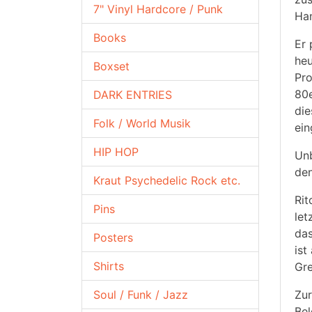
7" Vinyl Hardcore / Punk
Ha
Books
Er 
heu
Boxset
Pro
80e
DARK ENTRIES
die
Folk / World Musik
ein
HIP HOP
Unb
den
Kraut Psychedelic Rock etc.
Rit
Pins
let
das
Posters
ist
Shirts
Gre
Soul / Funk / Jazz
Zur
Bel