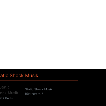
tatic Shock Musik
Static Shock Musik
Bürknerstr. 6
47 Berlin