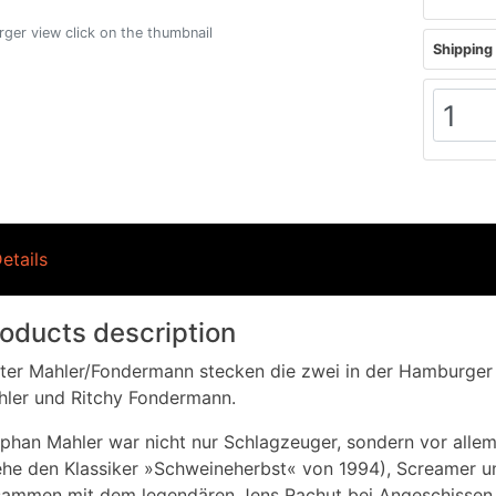
arger view click on the thumbnail
Shipping 
etails
oducts description
ter Mahler/Fondermann stecken die zwei in der Hamburger
ler und Ritchy Fondermann.
phan Mahler war nicht nur Schlagzeuger, sondern vor alle
ehe den Klassiker »Schweineherbst« von 1994), Screamer u
sammen mit dem legendären Jens Rachut bei Angeschisse