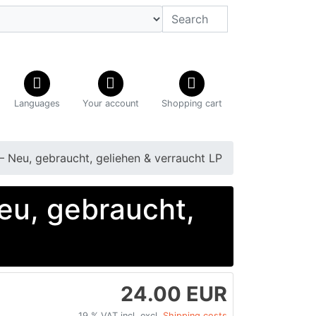
Languages
Your account
Shopping cart
 Neu, gebraucht, geliehen & verraucht LP
eu, gebraucht,
24.00 EUR
19 % VAT incl. excl.
Shipping costs