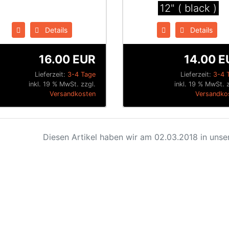
12" ( black )
Details
Details
16.00 EUR
14.00 E
Lieferzeit:
3-4 Tage
Lieferzeit:
3-4 
inkl. 19 % MwSt. zzgl.
inkl. 19 % MwSt. z
Versandkosten
Versandko
Diesen Artikel haben wir am 02.03.2018 in uns