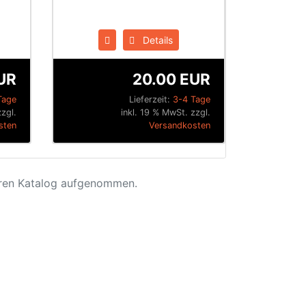
Details
UR
20.00 EUR
Tage
Lieferzeit:
3-4 Tage
zgl.
inkl. 19 % MwSt. zzgl.
sten
Versandkosten
eren Katalog aufgenommen.