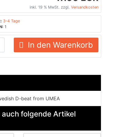
inkl. 19 % MwSt. zzgl.
Versandkosten
:
3-4 Tage
N:
1
In den Warenkorb
Swedish D-beat from UMEA
 auch folgende Artikel