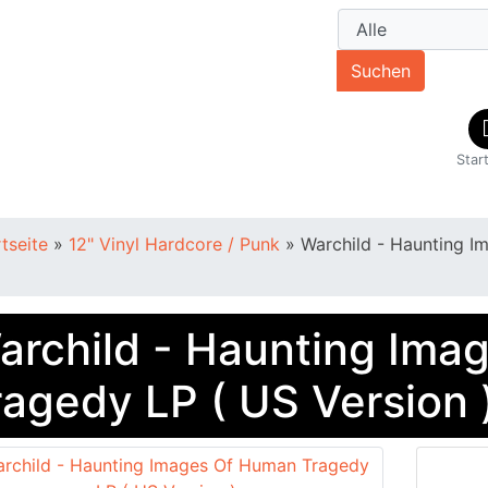
Suchen
Star
rtseite
»
12" Vinyl Hardcore / Punk
»
Warchild - Haunting I
archild - Haunting Ima
ragedy LP ( US Version 