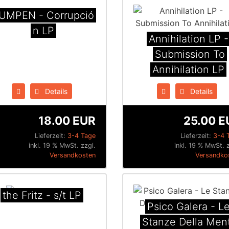
UMPEN - Corrupci​ó​
n LP
Annihilation LP -
Submission To
Annihilation LP
Details
Details
18.00 EUR
25.00 E
Lieferzeit:
3-4 Tage
Lieferzeit:
3-4 
inkl. 19 % MwSt. zzgl.
inkl. 19 % MwSt. z
Versandkosten
Versandko
the Fritz - s/t LP
Psico Galera - L
Stanze Della Men