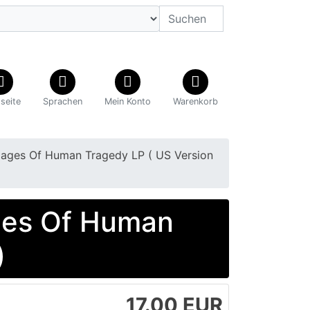
tseite
Sprachen
Mein Konto
Warenkorb
mages Of Human Tragedy LP ( US Version
ges Of Human
)
17.00 EUR