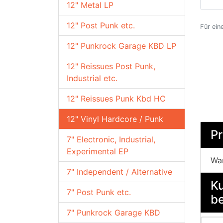
12" Metal LP
12" Post Punk etc.
Für ein
12" Punkrock Garage KBD LP
12" Reissues Post Punk,
Industrial etc.
12" Reissues Punk Kbd HC
12" Vinyl Hardcore / Punk
P
7" Electronic, Industrial,
Experimental EP
Wa
7" Independent / Alternative
Ku
7" Post Punk etc.
be
7" Punkrock Garage KBD