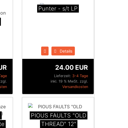
Punter - s/t LP
Details
UR
24.00 EUR
Tage
Lieferzeit:
3-4 Tage
zgl.
inkl. 19 % MwSt. zzgl.
sten
Versandkosten
e
PIOUS FAULTS "OLD
te
THREAD" 12"