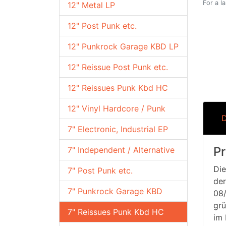
For a l
12" Metal LP
12" Post Punk etc.
12" Punkrock Garage KBD LP
12" Reissue Post Punk etc.
12" Reissues Punk Kbd HC
12" Vinyl Hardcore / Punk
D
7" Electronic, Industrial EP
Pr
7" Independent / Alternative
Die
7" Post Punk etc.
der
7" Punkrock Garage KBD
08/
grü
7" Reissues Punk Kbd HC
im 