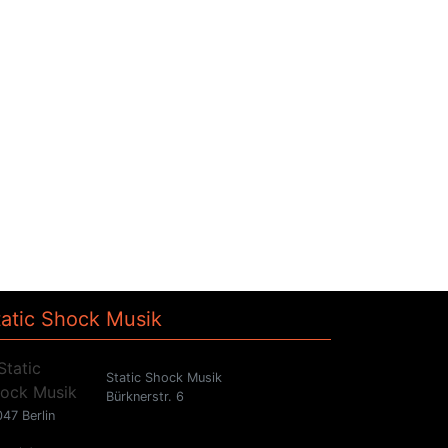
tatic Shock Musik
Static Shock Musik
Bürknerstr. 6
47 Berlin