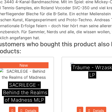
c 3440 4-Kanal-Bandmaschine. Mit im Spiel: eine Mickey-O
 Tennis-Samples, ein Roland Vocoder SVC-350 und viel kre
erfliegender Bleche für die B-Seite. Ein echter Meilenste
schen Kunst, Klangexperiment und Proto-Techno. Andreas T
ernationale Erfolge feiern – doch hier hört man seine allere
nzbereich. Für Sammler, Nerds und alle, die wissen wollen,
klich angefangen hat.
stomers who bought this product also 
oducts:
New
Träume - Wrzas
LP
SACRILEGE -
Behind the Realms
of Madness MLP
Details
Details