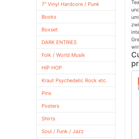
Tea
7" Vinyl Hardcore / Punk
und
Books
umh
zwi
Boxset
int
Gre
DARK ENTRIES
wir
Cu
Folk / World Musik
pr
HIP HOP
Kraut Psychedelic Rock etc.
Pins
Posters
Shirts
Soul / Funk / Jazz