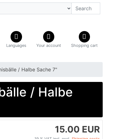
Languages
Your account
Shopping cart
isbälle / Halbe Sache 7"
älle / Halbe
15.00 EUR
19 % VAT incl. excl.
Shipping costs