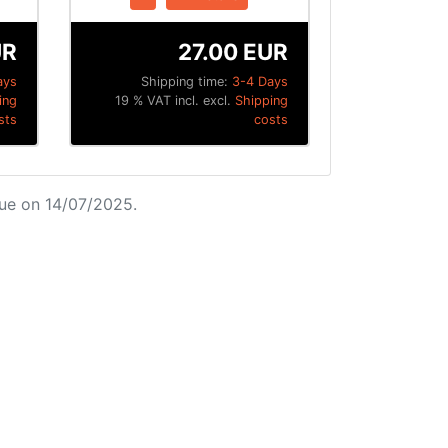
UR
27.00 EUR
ays
Shipping time:
3-4 Days
ing
19 % VAT incl. excl.
Shipping
sts
costs
ue on 14/07/2025.