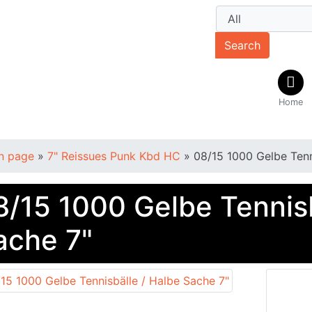
Search
Home
n page
»
7" Reissues Punk Kbd HC
»
08/15 1000 Gelbe Tenn
8/15 1000 Gelbe Tennisb
ache 7"