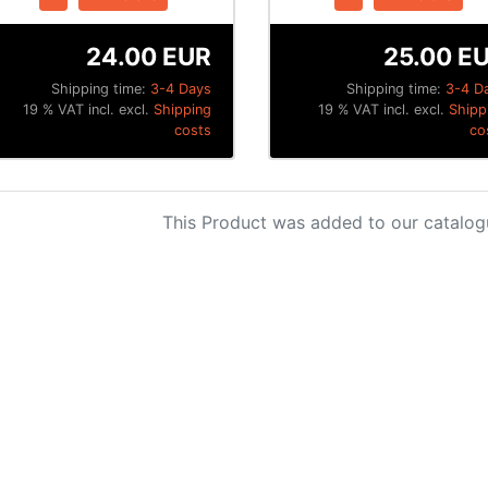
24.00 EUR
25.00 E
Shipping time:
3-4 Days
Shipping time:
3-4 D
19 % VAT incl. excl.
Shipping
19 % VAT incl. excl.
Shipp
costs
co
This Product was added to our catalog