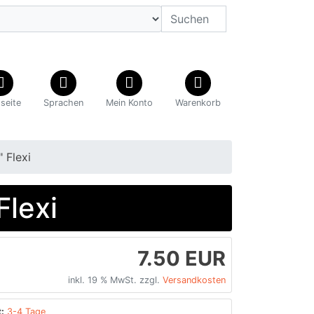
tseite
Sprachen
Mein Konto
Warenkorb
 Flexi
Flexi
7.50 EUR
inkl. 19 % MwSt. zzgl.
Versandkosten
:
3-4 Tage