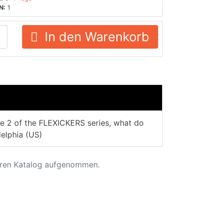
N:
1
In den Warenkorb
e 2 of the FLEXICKERS series, what do
elphia (US)
eren Katalog aufgenommen.