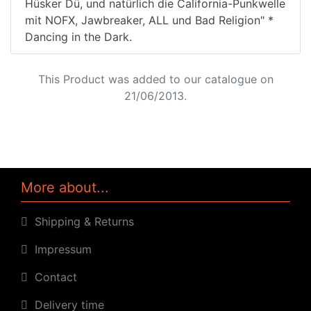
Hüsker Dü, und natürlich die California-Punkwelle
mit NOFX, Jawbreaker, ALL und Bad Religion" *
Dancing in the Dark.
This Product was added to our catalogue on
21/06/2013.
More about...
Shipping & Returns
Impressum
Contact
Delivery time