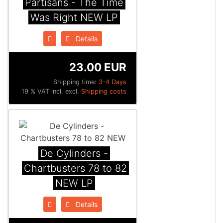
Partisans - The Time
Was Right NEW LP
Details
23.00 EUR
Shipping time:
3-4 Days
19 % VAT incl. excl.
Shipping costs
De Cylinders -
Chartbusters 78 to 82
NEW LP
Details