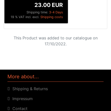
23.00 EUR
Shipping time:
3-4 Days
19 % VAT incl. excl.
Shipping costs
This Product was added to our catalogue on
17/10/2022.
More about...
Shipping & Returns
Impressum
Contact