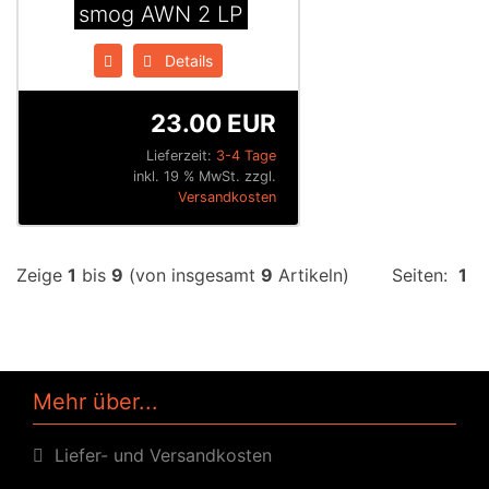
smog AWN 2 LP
Details
23.00 EUR
Lieferzeit:
3-4 Tage
inkl. 19 % MwSt. zzgl.
Versandkosten
Zeige
1
bis
9
(von insgesamt
9
Artikeln)
Seiten:
1
Mehr über...
Liefer- und Versandkosten