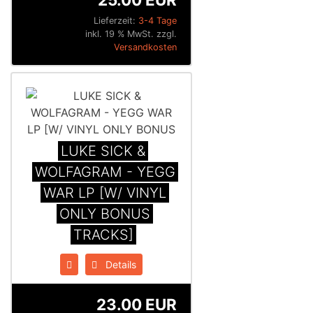
Lieferzeit:
3-4 Tage
inkl. 19 % MwSt. zzgl.
Versandkosten
LUKE SICK &
WOLFAGRAM - YEGG
WAR LP [W/ VINYL
ONLY BONUS
TRACKS]
Details
23.00 EUR