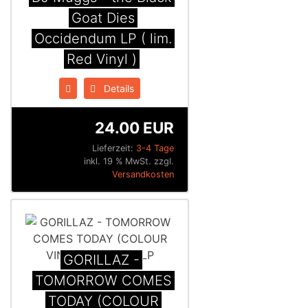
Goat Dies
Occidendum LP ( lim.
Red Vinyl )
Details
24.00 EUR
Lieferzeit:
3-4 Tage
inkl. 19 % MwSt. zzgl.
Versandkosten
GORILLAZ -
TOMORROW COMES
TODAY (COLOUR