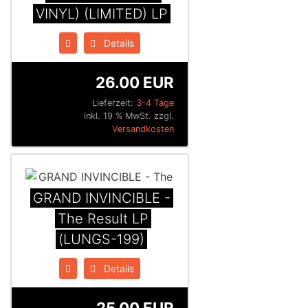
VINYL) (LIMITED) LP
Details
26.00 EUR
Lieferzeit:
3-4 Tage
inkl. 19 % MwSt. zzgl.
Versandkosten
GRAND INVINCIBLE -
The Result LP
(LUNGS-199)
Details
25.00 EUR