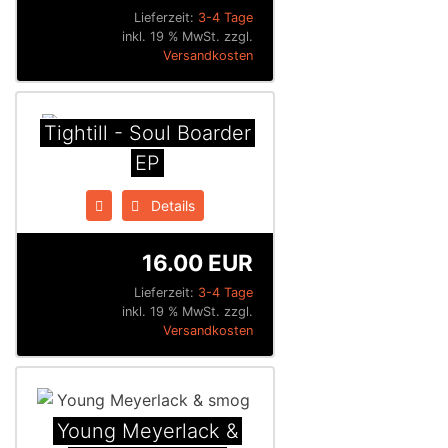
Lieferzeit:
3-4 Tage
inkl. 19 % MwSt. zzgl.
Versandkosten
Tightill - Soul Boarder
EP
Details
16.00 EUR
Lieferzeit:
3-4 Tage
inkl. 19 % MwSt. zzgl.
Versandkosten
Young Meyerlack &