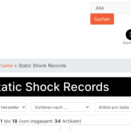
Suchen
Star
rtseite
»
Static Shock Records
tatic Shock Records
e
1
bis
18
(von insgesamt
34
Artikeln)