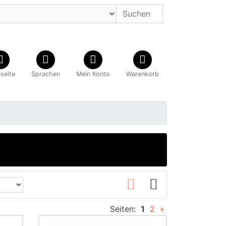
tseite
Sprachen
Mein Konto
Warenkorb
Seiten:
1
2
»