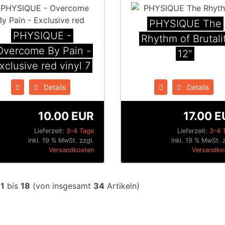
PHYSIQUE The
PHYSIQUE -
Rhythm of Brutali
Overcome By Pain -
12"
xclusive red vinyl 7
Details
Details
10.00 EUR
17.00 
Lieferzeit:
3-4 Tage
Lieferzeit:
3-4 
inkl. 19 % MwSt. zzgl.
inkl. 19 % MwSt. 
Versandkosten
Versandko
e
1
bis
18
(von insgesamt
34
Artikeln)