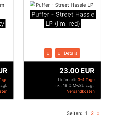
Puffer - Street Hassle
ty
LP (lim. red)
Details
EUR
23.00 EUR
Tage
Lieferzeit:
3-4 Tage
zzgl.
inkl. 19 % MwSt. zzgl.
sten
Versandkosten
Seiten:
1
2
»