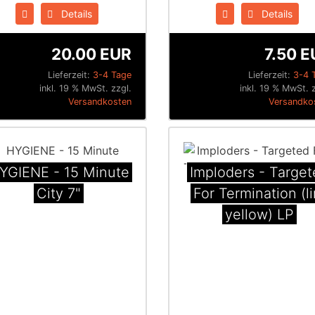
Details
Details
20.00 EUR
7.50 E
Lieferzeit:
3-4 Tage
Lieferzeit:
3-4 
inkl. 19 % MwSt. zzgl.
inkl. 19 % MwSt. 
Versandkosten
Versandko
YGIENE - 15 Minute
Imploders - Targe
City 7"
For Termination (l
yellow) LP