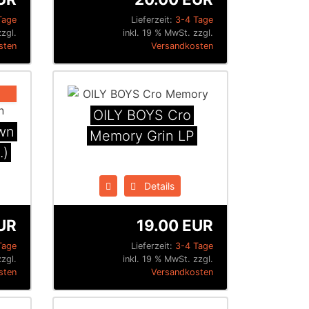
Tage
Lieferzeit:
3-4 Tage
zzgl.
inkl. 19 % MwSt. zzgl.
sten
Versandkosten
OILY BOYS Cro
wn
Memory Grin LP
.)
Details
UR
19.00 EUR
Tage
Lieferzeit:
3-4 Tage
zzgl.
inkl. 19 % MwSt. zzgl.
sten
Versandkosten