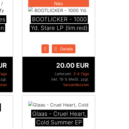
Neu
es
BOOTLICKER - 1000
en
Yd. Stare LP (lim.red)
Details
UR
20.00 EUR
Tage
Lieferzeit:
3-4 Tage
zzgl.
inkl. 19 % MwSt. zzgl.
sten
Versandkosten
Glaas - Cruel Heart,
Cold Summer EP