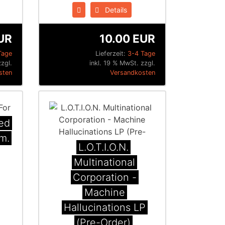
Details
UR
10.00 EUR
Tage
Lieferzeit:
3-4 Tage
zzgl.
inkl. 19 % MwSt. zzgl.
sten
Versandkosten
ted
im.
L.O.T.I.O.N.
Multinational
Corporation -
Machine
Hallucinations LP
(Pre-Order)