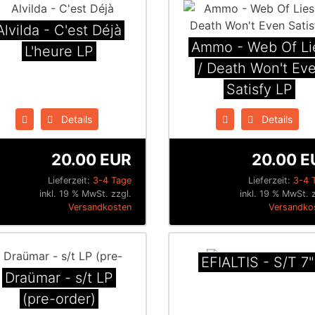
Alvilda - C'est Déjà
Ammo - Web Of Li
L'heure LP
/ Death Won't Ev
Satisfy LP
Details
Details
20.00 EUR
20.00 E
Lieferzeit:
3-4 Tage
Lieferzeit:
3-4 
inkl. 19 % MwSt. zzgl.
inkl. 19 % MwSt. 
Versandkosten
Versandko
EFIALTIS - S/T 7"
Draümar - s/t LP
(pre-order)