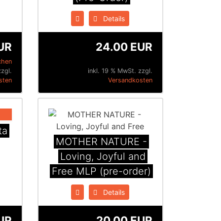
Details
UR
24.00 EUR
chen
zzgl.
inkl. 19 % MwSt. zzgl.
sten
Versandkosten
ta
MOTHER NATURE -
Loving, Joyful and
Free MLP (pre-order)
Details
UR
20.00 EUR