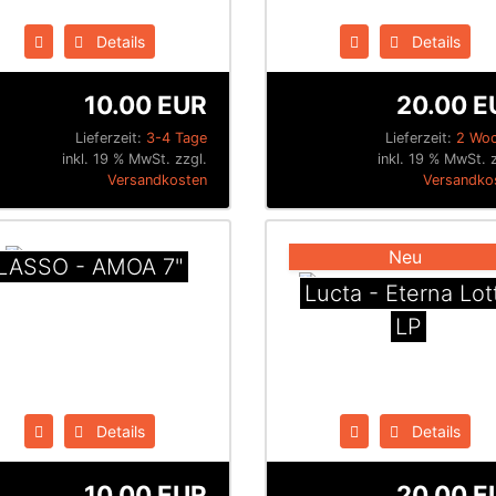
Details
Details
10.00 EUR
20.00 E
Lieferzeit:
3-4 Tage
Lieferzeit:
2 Wo
inkl. 19 % MwSt. zzgl.
inkl. 19 % MwSt. 
Versandkosten
Versandko
Neu
LASSO - AMOA 7"
Lucta - Eterna Lot
LP
Details
Details
10.00 EUR
20.00 E