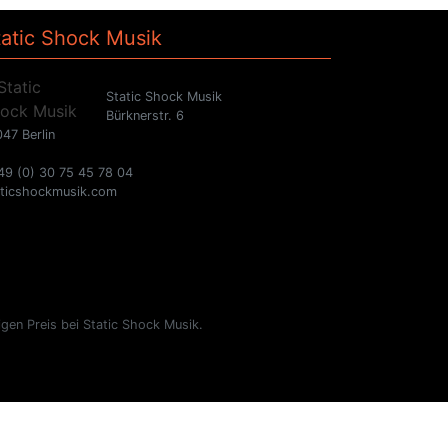
tatic Shock Musik
Static Shock Musik
Bürknerstr. 6
47 Berlin
49 (0) 30 75 45 78 04
aticshockmusik.com
gen Preis bei Static Shock Musik.