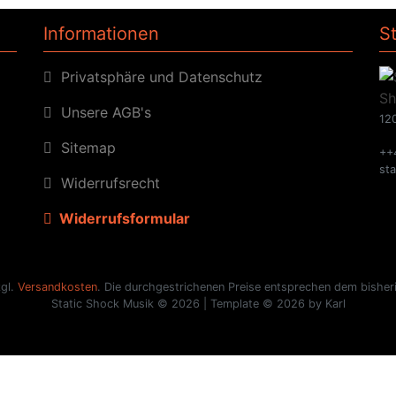
Informationen
S
Privatsphäre und Datenschutz
Unsere AGB's
120
Sitemap
++
st
Widerrufsrecht
Widerrufsformular
zgl.
Versandkosten
. Die durchgestrichenen Preise entsprechen dem bisheri
Static Shock Musik © 2026 | Template © 2026 by Karl