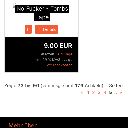
No Fucker - Tombs
Tape
Details
9.00 EUR
Lieferzeit:
3-4 Tage
inkl. 19 % MwSt. zzgl.
Versandkosten
Zeige
73
bis
90
(von insgesamt
176
Artikeln)
Seiten:
«
1
2
3
4
5
...
»
Mehr über...