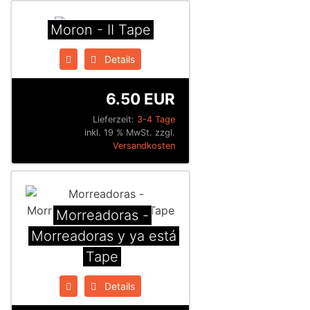
Moron - II Tape
Details
6.50 EUR
Lieferzeit:
3-4 Tage
inkl. 19 % MwSt. zzgl.
Versandkosten
Morreadoras -
Morreadoras y ya está
Tape
Details