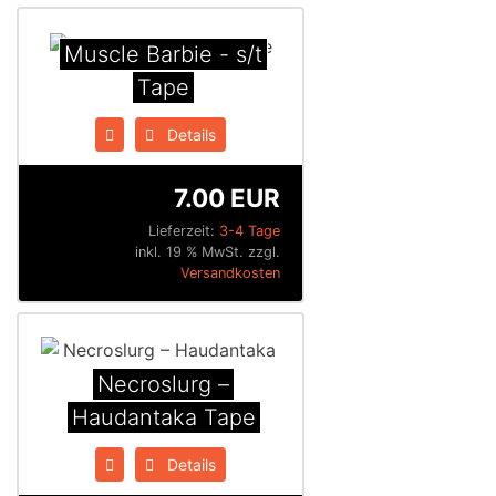
Muscle Barbie - s/t
Tape
Details
7.00 EUR
Lieferzeit:
3-4 Tage
inkl. 19 % MwSt. zzgl.
Versandkosten
Necroslurg ‎–
Haudantaka Tape
Details