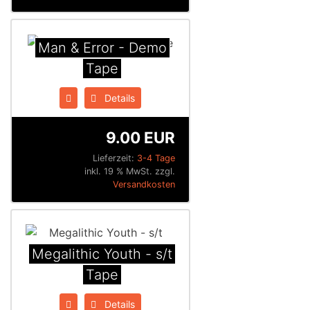
Man & Error - Demo
Tape
Details
9.00 EUR
Lieferzeit:
3-4 Tage
inkl. 19 % MwSt. zzgl.
Versandkosten
Megalithic Youth - s/t
Tape
Details