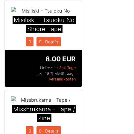
Misiliski ‎– Tsuioku No
Shigre Tape
Details
8.00 EUR
Lieferzeit:
3-4 Tage
inkl. 19 % MwSt. zzgl.
Versandkosten
Missbrukarna - Tape /
Zine
Details