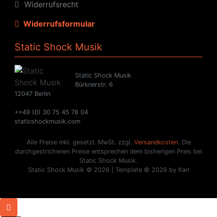
Widerrufsrecht
Widerrufsformular
Static Shock Musik
Static Shock Musik
Bürknerstr. 6
12047 Berlin
++49 (0) 30 75 45 78 04
staticshockmusik.com
Alle Preise inkl. gesetzl. MwSt. zzgl.
Versandkosten
. Die
durchgestrichenen Preise entsprechen dem bisherigen Preis bei
Static Shock Musik.
Static Shock Musik © 2026 | Template © 2026 by Karl