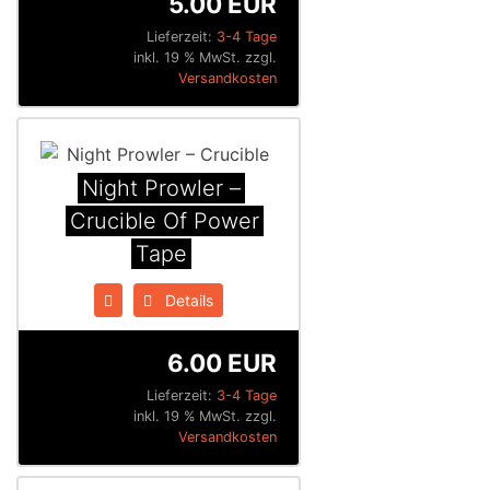
5.00 EUR
Lieferzeit:
3-4 Tage
inkl. 19 % MwSt. zzgl.
Versandkosten
Night Prowler –
Crucible Of Power
Tape
Details
6.00 EUR
Lieferzeit:
3-4 Tage
inkl. 19 % MwSt. zzgl.
Versandkosten