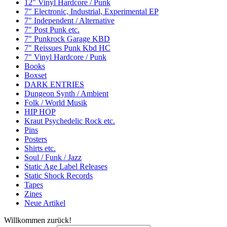
12" Vinyl Hardcore / Punk
7" Electronic, Industrial, Experimental EP
7" Independent / Alternative
7" Post Punk etc.
7" Punkrock Garage KBD
7" Reissues Punk Kbd HC
7" Vinyl Hardcore / Punk
Books
Boxset
DARK ENTRIES
Dungeon Synth / Ambient
Folk / World Musik
HIP HOP
Kraut Psychedelic Rock etc.
Pins
Posters
Shirts etc.
Soul / Funk / Jazz
Static Age Label Releases
Static Shock Records
Tapes
Zines
Neue Artikel
Willkommen zurück!