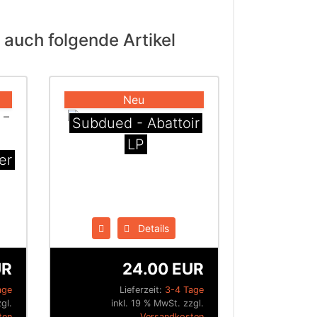
 auch folgende Artikel
Neu
Subdued - Abattoir
LP
er
Details
UR
24.00 EUR
age
Lieferzeit:
3-4 Tage
gl.
inkl. 19 % MwSt. zzgl.
ten
Versandkosten