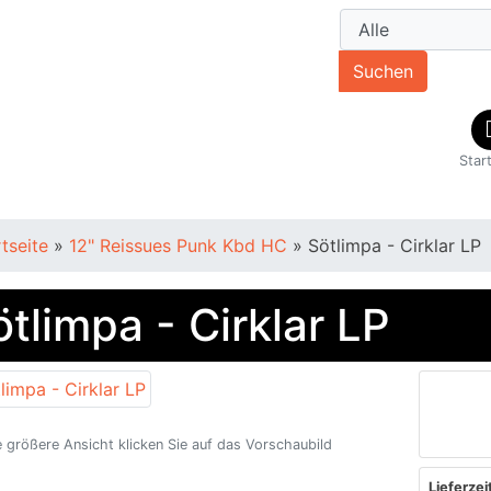
Suchen
Star
rtseite
»
12" Reissues Punk Kbd HC
»
Sötlimpa - Cirklar LP
ötlimpa - Cirklar LP
e größere Ansicht klicken Sie auf das Vorschaubild
Lieferzeit