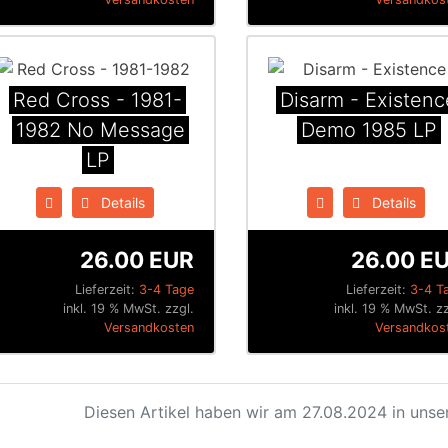
Red Cross - 1981​-​
Disarm - Existenc
1982 No Message
Demo 1985 LP
LP
Details
Details
26.00 EUR
26.00 E
Lieferzeit:
3-4 Tage
Lieferzeit:
3-4 T
inkl. 19 % MwSt. zzgl.
inkl. 19 % MwSt. zz
Versandkosten
Versandkos
Diesen Artikel haben wir am 27.08.2024 in uns