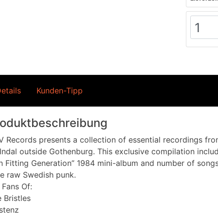
etails
Kunden-Tipp
roduktbeschreibung
 Records presents a collection of essential recordings f
ndal outside Gothenburg. This exclusive compilation includ
 Fitting Generation” 1984 mini-album and number of songs
re raw Swedish punk.
 Fans Of:
 Bristles
stenz