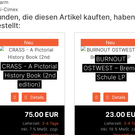
sarm
ti-Cimex
nden, die diesen Artikel kauften, haben
stellt:
Neu
Neu
BURNOUT
CRASS - A Pictorial
OSTWEST – Brem
History Book (2nd
Schule LP
edition)
Details
Details
75.00 EUR
23.00 E
Lieferzeit:
3-4 Tage
Lieferzeit:
3-4 T
inkl. 7 % MwSt. zzgl.
inkl. 19 % MwSt. zz
Versandkosten
Versandkos