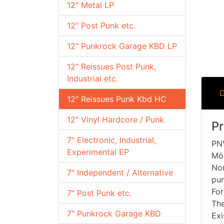
12" Metal LP
12" Post Punk etc.
12" Punkrock Garage KBD LP
12" Reissues Post Punk,
Industrial etc.
D
12" Reissues Punk Kbd HC
12" Vinyl Hardcore / Punk
P
7" Electronic, Industrial,
PNV
Experimental EP
Möl
Non
7" Independent / Alternative
pu
For
7" Post Punk etc.
The
7" Punkrock Garage KBD
Exi