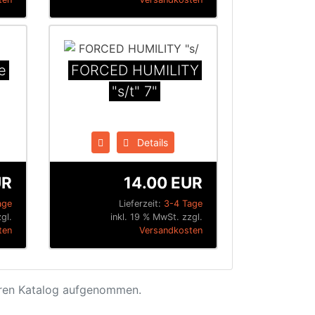
e
FORCED HUMILITY
"s​/​t" 7"
Details
UR
14.00 EUR
age
Lieferzeit:
3-4 Tage
gl.
inkl. 19 % MwSt. zzgl.
ten
Versandkosten
eren Katalog aufgenommen.