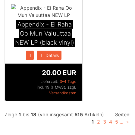
Appendix ‎- Ei Raha
Oo Mun Valuuttaa
NEW LP (black vinyl)
Details
20.00 EUR
Lieferzeit:
3-4 Tage
inkl. 19 % MwSt. zzgl.
Versandkosten
Zeige
1
bis
18
(von insgesamt
515
Artikeln)
Seiten:
1
2
3
4
5
...
»