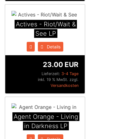
Actives - Riot/Wait &
See LP
Details
23.00 EUR
Lieferzeit:
3-4 Tage
inkl. 19 % MwSt. zzgl.
Versandkosten
Agent Orange - Living
in Darkness LP