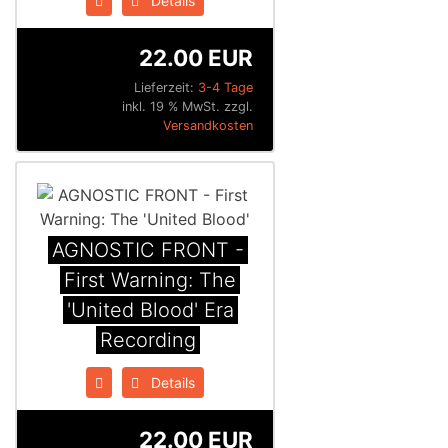
Details
22.00 EUR
Lieferzeit:
3-4 Tage
inkl. 19 % MwSt. zzgl.
Versandkosten
AGNOSTIC FRONT -
First Warning: The
'United Blood' Era
Recording
Details
22.00 EUR