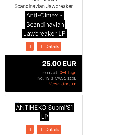
Anti-Cimex -
Scandinavian
Jawbreaker LP
Details
25.00 EUR
Lieferzeit:
3-4 Tage
inkl. 19 % MwSt. zzgl.
Versandkosten
ANTIHEKO Suomi'81
LP
Details