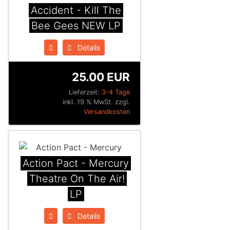
Accident - Kill The
Bee Gees NEW LP
Details
25.00 EUR
Lieferzeit:
3-4 Tage
inkl. 19 % MwSt. zzgl.
Versandkosten
Action Pact - Mercury
Theatre On The Air!
LP
Details