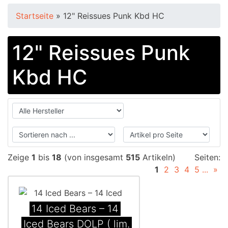
Startseite
»
12" Reissues Punk Kbd HC
12" Reissues Punk
Kbd HC
Zeige
1
bis
18
(von insgesamt
515
Artikeln)
Seiten:
1
2
3
4
5
...
»
14 Iced Bears ‎– 14
Iced Bears DOLP ( lim.