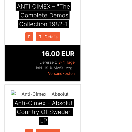
ANTI CIMEX – "The
Complete Demos
Collection 1982​-​1
Details
16.00 EUR
Lieferzeit:
3-4 Tage
inkl. 19 % MwSt. zzgl.
Versandkosten
Anti-Cimex - Absolut
Country Of Sweden
LP