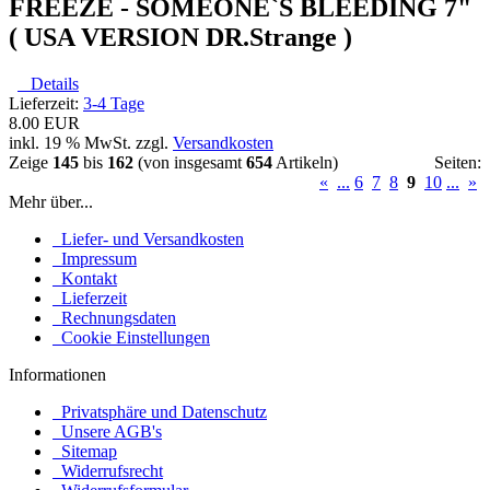
FREEZE - SOMEONE`S BLEEDING 7"
( USA VERSION DR.Strange )
Details
Lieferzeit:
3-4 Tage
8.00 EUR
inkl. 19 % MwSt. zzgl.
Versandkosten
Zeige
145
bis
162
(von insgesamt
654
Artikeln)
Seiten:
«
...
6
7
8
9
10
...
»
Mehr über...
Liefer- und Versandkosten
Impressum
Kontakt
Lieferzeit
Rechnungsdaten
Cookie Einstellungen
Informationen
Privatsphäre und Datenschutz
Unsere AGB's
Sitemap
Widerrufsrecht