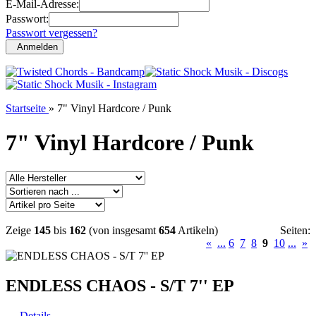
E-Mail-Adresse:
Passwort:
Passwort vergessen?
Anmelden
Startseite
»
7" Vinyl Hardcore / Punk
7" Vinyl Hardcore / Punk
Zeige
145
bis
162
(von insgesamt
654
Artikeln)
Seiten:
«
...
6
7
8
9
10
...
»
ENDLESS CHAOS - S/T 7'' EP
Details