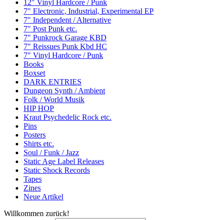
12" Vinyl Hardcore / Punk
7" Electronic, Industrial, Experimental EP
7" Independent / Alternative
7" Post Punk etc.
7" Punkrock Garage KBD
7" Reissues Punk Kbd HC
7" Vinyl Hardcore / Punk
Books
Boxset
DARK ENTRIES
Dungeon Synth / Ambient
Folk / World Musik
HIP HOP
Kraut Psychedelic Rock etc.
Pins
Posters
Shirts etc.
Soul / Funk / Jazz
Static Age Label Releases
Static Shock Records
Tapes
Zines
Neue Artikel
Willkommen zurück!