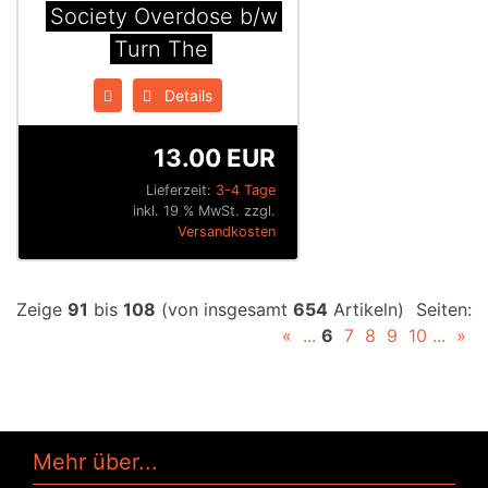
Society Overdose b​/​w
Turn The
Details
13.00 EUR
Lieferzeit:
3-4 Tage
inkl. 19 % MwSt. zzgl.
Versandkosten
Zeige
91
bis
108
(von insgesamt
654
Artikeln)
Seiten:
«
...
6
7
8
9
10
...
»
Mehr über...