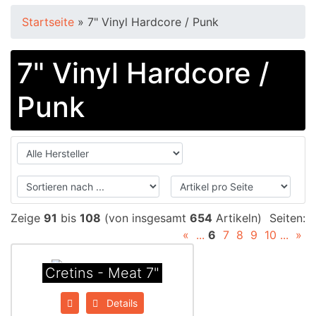
Startseite
»
7" Vinyl Hardcore / Punk
7" Vinyl Hardcore /
Punk
Zeige
91
bis
108
(von insgesamt
654
Artikeln)
Seiten:
«
...
6
7
8
9
10
...
»
Cretins - Meat 7"
Details