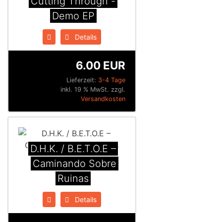
Cutting Through -
Demo EP
Details
6.00 EUR
Lieferzeit:
3-4 Tage
inkl. 19 % MwSt. zzgl.
Versandkosten
D.H.K. / B.E.T.O.E ‎–
Caminando Sobre
Ruinas
Details