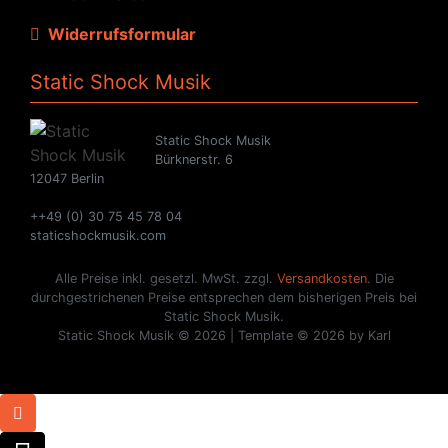
Widerrufsformular
Static Shock Musik
Static Shock Musik
Bürknerstr. 6
12047 Berlin
++49 (0) 30 75 45 78 04
staticshockmusik.com
Alle Preise inkl. gesetzl. MwSt. zzgl.
Versandkosten
. Die
durchgestrichenen Preise entsprechen dem bisherigen Preis bei
Static Shock Musik.
Static Shock Musik © 2026 | Template © 2026 by Karl