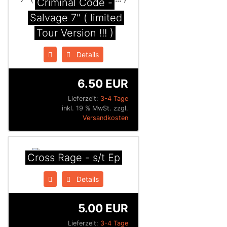
Criminal Code -
Salvage 7" ( limited
Tour Version !!! )
Details
6.50 EUR
Lieferzeit:
3-4 Tage
inkl. 19 % MwSt. zzgl.
Versandkosten
Cross Rage - s/t Ep
Details
5.00 EUR
Lieferzeit:
3-4 Tage