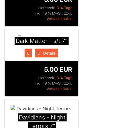
Lieferzeit:
3-4 Tage
inkl. 19 % MwSt. zzgl.
Versandkosten
Dark Matter - s/t 7"
Details
5.00 EUR
Lieferzeit:
3-4 Tage
inkl. 19 % MwSt. zzgl.
Versandkosten
Davidians - Night
Terrors 7"