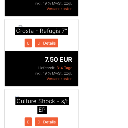
inkl. 19 % MwSt. zzgl.
Versandkosten
Crosta - Refugis 7"
Details
7.50 EUR
Lieferzeit:
3-4 Tage
inkl. 19 % MwSt. zzgl.
Versandkosten
Culture Shock - s/t
EP
Details