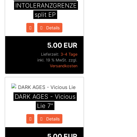
INTOLERANZGRENZE
split EP
Details
5.00 EUR
Lieferzeit:
3-4 Tage
inkl. 19 % MwSt. zzgl.
Versandkosten
DARK AGES - Vicious
Lie 7"
Details
5.00 EUR