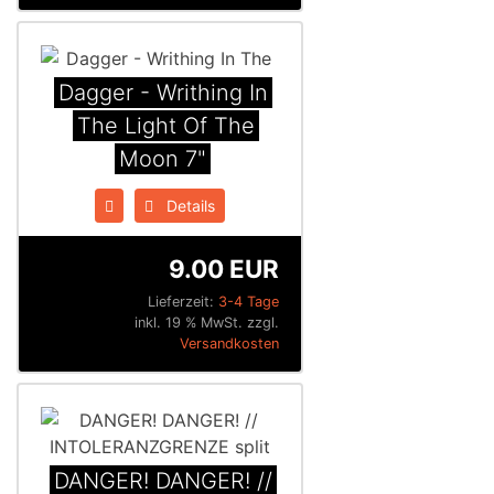
Dagger - Writhing In
The Light Of The
Moon 7"
Details
9.00 EUR
Lieferzeit:
3-4 Tage
inkl. 19 % MwSt. zzgl.
Versandkosten
DANGER! DANGER! //