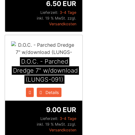
6.50 EUR
Lieferzeit:
3-4 Tage
inkl. 19 % MwSt. zzgl.
Versandkosten
D.O.C. - Parched
Dredge 7" w/download
(LUNGS-091)
Details
9.00 EUR
Lieferzeit:
3-4 Tage
inkl. 19 % MwSt. zzgl.
Versandkosten