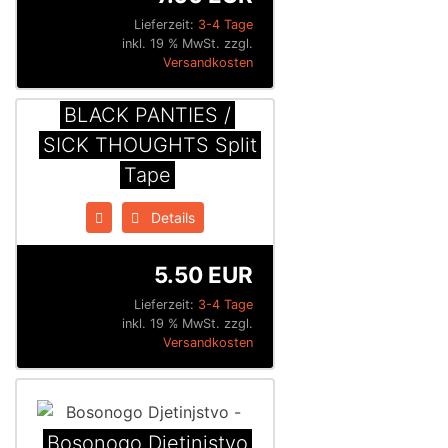
Lieferzeit:
3-4 Tage
inkl. 19 % MwSt. zzgl.
Versandkosten
BLACK PANTIES /
SICK THOUGHTS Split
Tape
Details
5.50 EUR
Lieferzeit:
3-4 Tage
inkl. 19 % MwSt. zzgl.
Versandkosten
Bosonogo Djetinjstvo