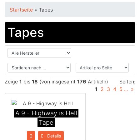
Startseite
»
Tapes
Tapes
Zeige
1
bis
18
(von insgesamt
176
Artikeln)
Seiten:
1
2
3
4
5
...
»
A 9 - Highway is Hell
Tape
Details