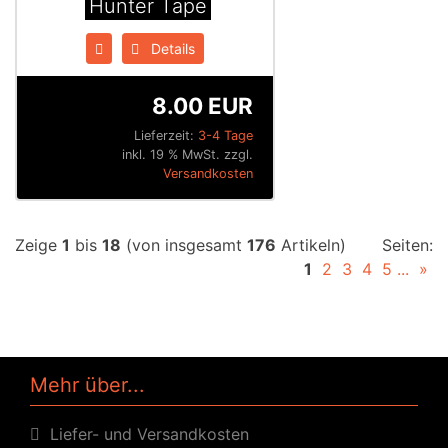
Hunter Tape
Details
8.00 EUR
Lieferzeit:
3-4 Tage
inkl. 19 % MwSt. zzgl.
Versandkosten
Zeige
1
bis
18
(von insgesamt
176
Artikeln)
Seiten:
1
2
3
4
5
...
»
Mehr über...
Liefer- und Versandkosten