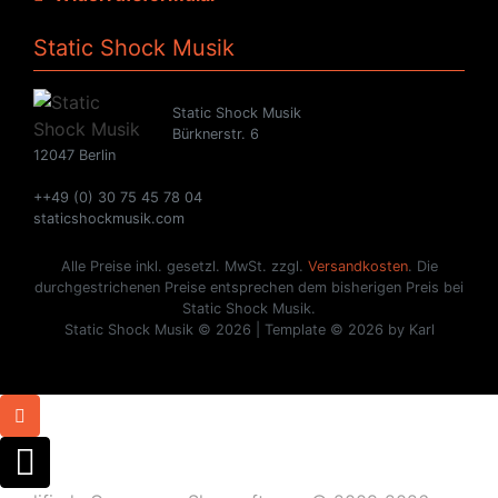
Static Shock Musik
Static Shock Musik
Bürknerstr. 6
12047 Berlin
++49 (0) 30 75 45 78 04
staticshockmusik.com
Alle Preise inkl. gesetzl. MwSt. zzgl.
Versandkosten
. Die
durchgestrichenen Preise entsprechen dem bisherigen Preis bei
Static Shock Musik.
Static Shock Musik © 2026 | Template © 2026 by Karl