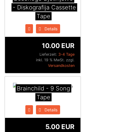
- Diskografija Cassette
Tape
Details
10.00 EUR
Lieferzeit:
3-4 Tage
inkl. 19 % MwSt. zzgl.
Versandkosten
Brainchild - 9 Song
Tape
Details
5.00 EUR