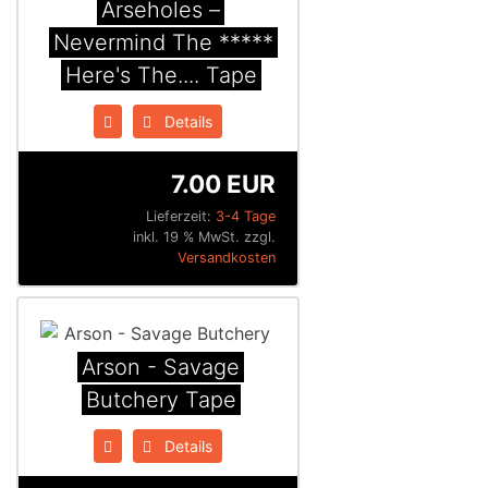
Arseholes ‎–
Nevermind The *****
Here's The.... Tape
Details
7.00 EUR
Lieferzeit:
3-4 Tage
inkl. 19 % MwSt. zzgl.
Versandkosten
Arson - Savage
Butchery Tape
Details