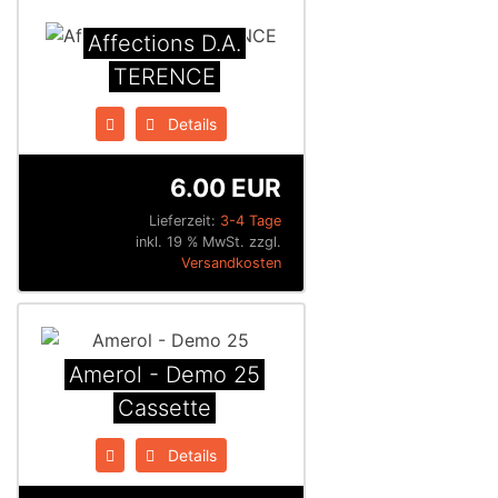
Affections D.A.
TERENCE
Details
6.00 EUR
Lieferzeit:
3-4 Tage
inkl. 19 % MwSt. zzgl.
Versandkosten
Amerol - Demo 25
Cassette
Details