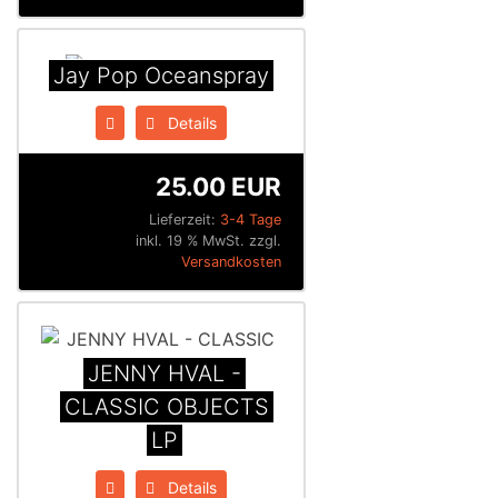
Jay Pop Oceanspray
Details
25.00 EUR
Lieferzeit:
3-4 Tage
inkl. 19 % MwSt. zzgl.
Versandkosten
JENNY HVAL -
CLASSIC OBJECTS
LP
Details