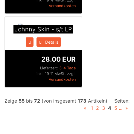
inkl. 19 % MwSt. zzgl.
Versandkosten
Johnny Skin - s/t LP
Details
28.00 EUR
Lieferzeit:
3-4 Tage
inkl. 19 % MwSt. zzgl.
Versandkosten
Zeige
55
bis
72
(von insgesamt
173
Artikeln)
Seiten:
«
1
2
3
4
5
...
»