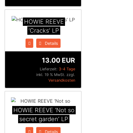
HOWIE REEVE
‘Cracks’ LP
Details
13.00 EUR
Lieferzeit:
3-4 Tage
inkl. 19 % MwSt. zzgl.
Versandkosten
HOWIE REEVE ‘Not so
secret garden’ LP
Details