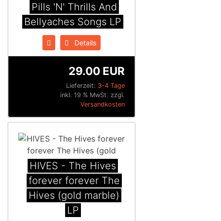
Pills 'N' Thrills And
Bellyaches Songs LP
Details
29.00 EUR
Lieferzeit:
3-4 Tage
inkl. 19 % MwSt. zzgl.
Versandkosten
HIVES - The Hives
forever forever The
Hives (gold marble)
LP