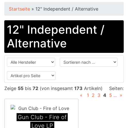
Startseite
»
12" Independent / Alternative
12" Independent /
Alternative
Zeige
55
bis
72
(von insgesamt
173
Artikeln)
Seiten:
«
1
2
3
4
5
...
»
Gun Club - Fire of
Love LP