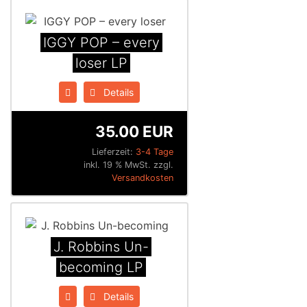
IGGY POP – every
loser LP
Details
35.00 EUR
Lieferzeit:
3-4 Tage
inkl. 19 % MwSt. zzgl.
Versandkosten
J. Robbins Un-
becoming LP
Details