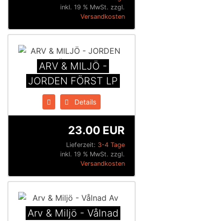
inkl. 19 % MwSt. zzgl.
Versandkosten
ARV & MILJÖ -
JORDEN FÖRST LP
Details
23.00 EUR
Lieferzeit:
3-4 Tage
inkl. 19 % MwSt. zzgl.
Versandkosten
Arv & Miljö - V​å​lnad