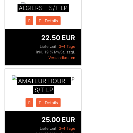
ALGIERS - S/T LP
Details
22.50 EUR
Lieferzeit:
3-4 Tage
inkl. 19 % MwSt. zzgl.
Versandkosten
AMATEUR HOUR -
S/T LP
Details
25.00 EUR
Lieferzeit:
3-4 Tage