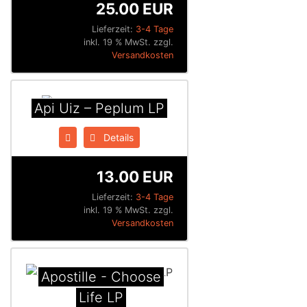
25.00 EUR
Lieferzeit:
3-4 Tage
inkl. 19 % MwSt. zzgl.
Versandkosten
Api Uiz ‎– Peplum LP
Details
13.00 EUR
Lieferzeit:
3-4 Tage
inkl. 19 % MwSt. zzgl.
Versandkosten
Apostille - Choose
Life LP