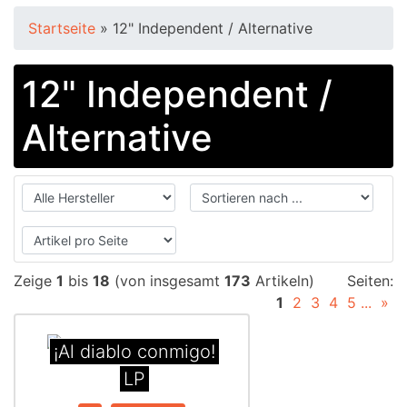
Startseite
»
12" Independent / Alternative
12" Independent /
Alternative
Zeige
1
bis
18
(von insgesamt
173
Artikeln)
Seiten:
1
2
3
4
5
...
»
¡Al diablo conmigo!
LP