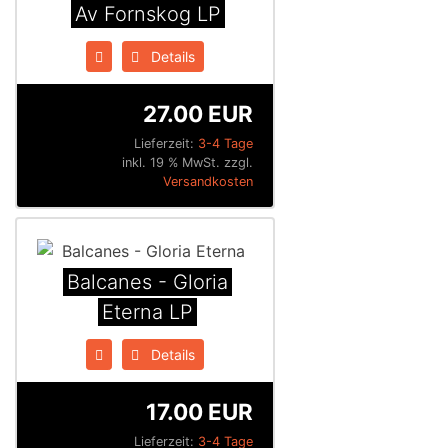
Av Fornskog LP
Details
27.00 EUR
Lieferzeit:
3-4 Tage
inkl. 19 % MwSt. zzgl.
Versandkosten
Balcanes - Gloria
Eterna LP
Details
17.00 EUR
Lieferzeit:
3-4 Tage