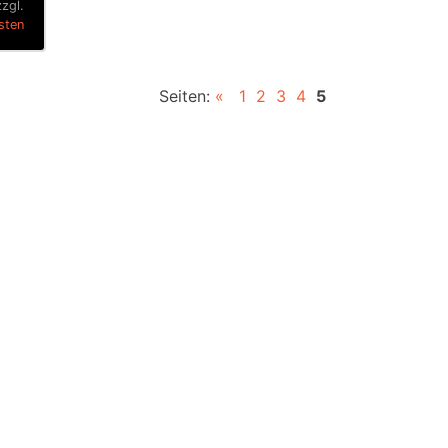
zzgl.
sten
Seiten:
«
1
2
3
4
5