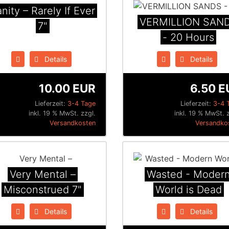
nity ‎– Rarely If Ever
VERMILLION SAN
7"
- 20 Hours
Details
Details
10.00 EUR
6.50 E
Lieferzeit:
3-4 Tage
Lieferzeit:
3-4 
inkl. 19 % MwSt. zzgl.
inkl. 19 % MwSt. 
Versandkosten
Versandko
Very Mental ‎–
Wasted - Moder
Misconstrued 7"
World is Dead
Details
Details