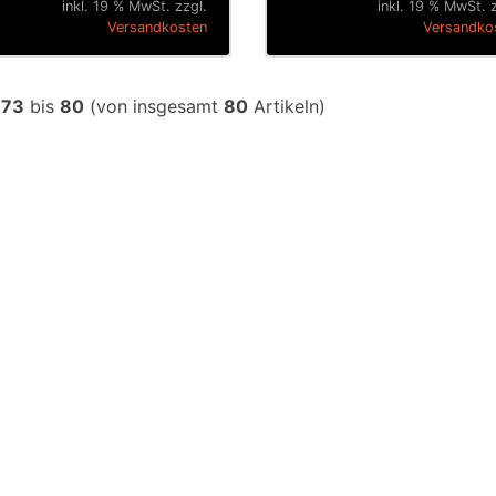
inkl. 19 % MwSt. zzgl.
inkl. 19 % MwSt. 
Versandkosten
Versandko
e
73
bis
80
(von insgesamt
80
Artikeln)