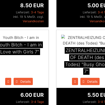
8.50 EUR
5.00 E
Lieferzeit:
3-4 Tage
Lieferzeit:
3-4 
inkl. 19 % MwSt. zzgl.
inkl. 19 % MwSt. 
Versandkosten
Versandko
outh Bitch - I am in
ZENTRALHEIZUN
Love with Girls 7"
OF DEATH (des
Todes) "Busy Gho
7"
Details
Details
6.00 EUR
5.50 E
Lieferzeit:
3-4 Tage
Lieferzeit:
3-4 