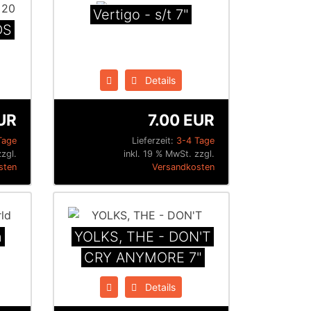
Vertigo - s/t 7"
DS
Details
UR
7.00 EUR
Tage
Lieferzeit:
3-4 Tage
zzgl.
inkl. 19 % MwSt. zzgl.
sten
Versandkosten
n
YOLKS, THE - DON'T
CRY ANYMORE 7"
Details