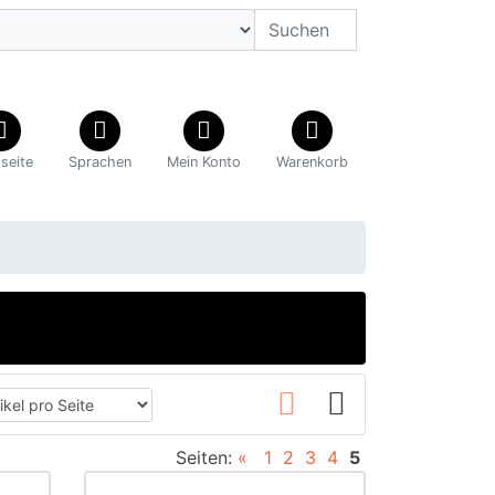
tseite
Sprachen
Mein Konto
Warenkorb
Seiten:
«
1
2
3
4
5