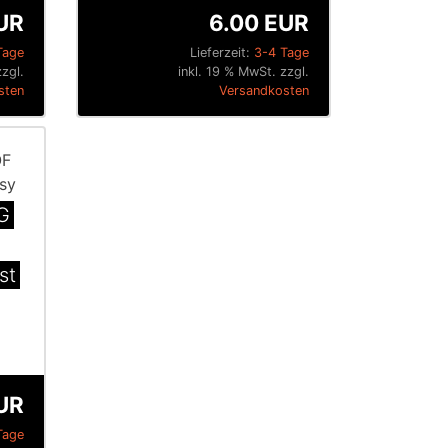
UR
6.00 EUR
Tage
Lieferzeit:
3-4 Tage
zzgl.
inkl. 19 % MwSt. zzgl.
sten
Versandkosten
G
st
UR
Tage