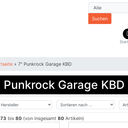
Suchen
Star
rtseite
»
7" Punkrock Garage KBD
" Punkrock Garage KBD
e
73
bis
80
(von insgesamt
80
Artikeln)