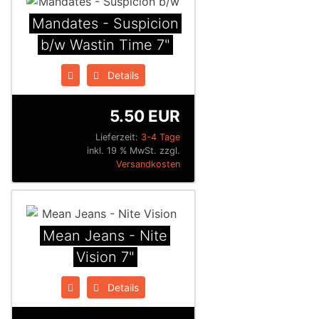
Mandates - Suspicion
b/w Wastin Time 7"
Details
5.50 EUR
Lieferzeit:
3-4 Tage
inkl. 19 % MwSt. zzgl.
Versandkosten
Mean Jeans - Nite
Vision 7"
Details