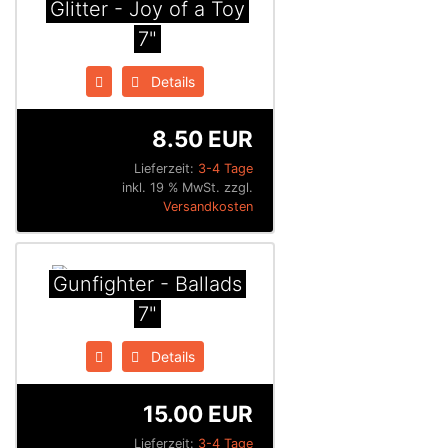
Glitter - Joy of a Toy
7"
Details
8.50 EUR
Lieferzeit:
3-4 Tage
inkl. 19 % MwSt. zzgl.
Versandkosten
Gunfighter - Ballads
7"
Details
15.00 EUR
Lieferzeit:
3-4 Tage