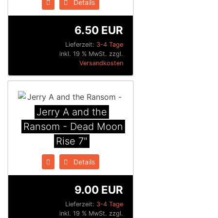
Details
6.50 EUR
Lieferzeit:
3-4 Tage
inkl. 19 % MwSt. zzgl.
Versandkosten
Jerry A and the
Ransom - Dead Moon
Rise 7"
Details
9.00 EUR
Lieferzeit:
3-4 Tage
inkl. 19 % MwSt. zzgl.