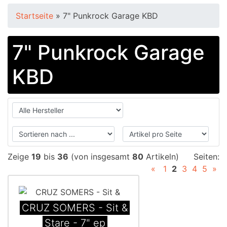
Startseite
»
7" Punkrock Garage KBD
7" Punkrock Garage
KBD
Zeige
19
bis
36
(von insgesamt
80
Artikeln)
Seiten:
«
1
2
3
4
5
»
CRUZ SOMERS - Sit &
Stare - 7" ep