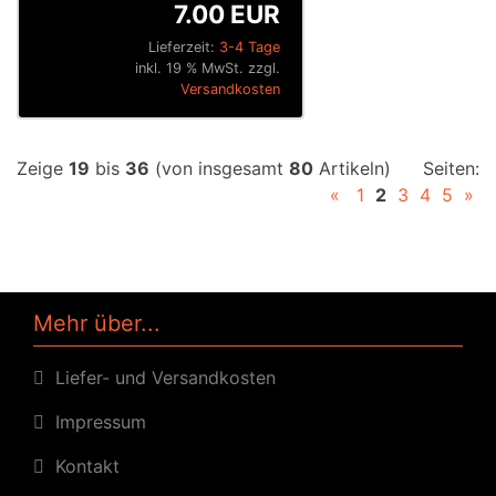
7.00 EUR
Lieferzeit:
3-4 Tage
inkl. 19 % MwSt. zzgl.
Versandkosten
Zeige
19
bis
36
(von insgesamt
80
Artikeln)
Seiten:
«
1
2
3
4
5
»
Mehr über...
Liefer- und Versandkosten
Impressum
Kontakt