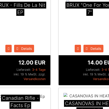
RUX - Fills De La Nit
BRUX "One For Yo
EP
7"
Details
Details
12.00 EUR
14.00 E
Lieferzeit:
3-4 Tage
Lieferzeit:
3-4 
inkl. 19 % MwSt. zzgl.
inkl. 19 % MwSt. 
Versandkosten
Versandko
Canadian Rifle -
CASANOVAS IN HE
Facts Ep