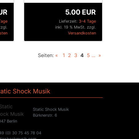
UR
5.00 EUR
Tage
Lieferzeit:
3-4 Tage
zzgl.
inkl. 19 % MwSt. zzgl.
sten
Versandkosten
Seiten:
«
1
2
3
4
5
...
»
tatic Shock Musik
Static Shock Musik
Bürknerstr. 6
47 Berlin
49 (0) 30 75 45 78 04
aticshockmusik.com