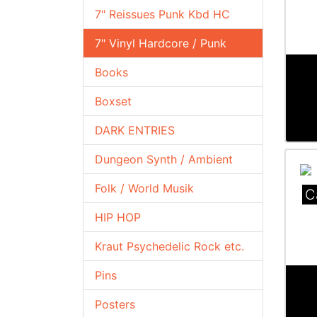
7" Reissues Punk Kbd HC
7" Vinyl Hardcore / Punk
Books
Boxset
DARK ENTRIES
Dungeon Synth / Ambient
Folk / World Musik
C
HIP HOP
Kraut Psychedelic Rock etc.
Pins
Posters