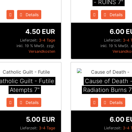
- RUINS 7"
Details
Details
4.50 EUR
6.00 E
Lieferzeit:
3-4 Tage
Lieferzeit:
3-4 
inkl. 19 % MwSt. zzgl.
inkl. 19 % MwSt. 
Versandkosten
Versandko
atholic Guilt - Futile
Cause of Death 
Atempts 7"
Radiation Burns 7
Details
Details
5.00 EUR
6.00 E
Lieferzeit:
3-4 Tage
Lieferzeit:
3-4 