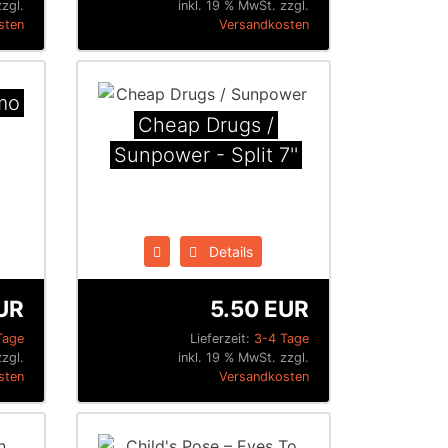
zzgl.
inkl. 19 % MwSt. zzgl.
sten
Versandkosten
mo
Cheap Drugs /
Sunpower - Split 7''
Details
UR
5.50 EUR
Tage
Lieferzeit:
3-4 Tage
zzgl.
inkl. 19 % MwSt. zzgl.
sten
Versandkosten