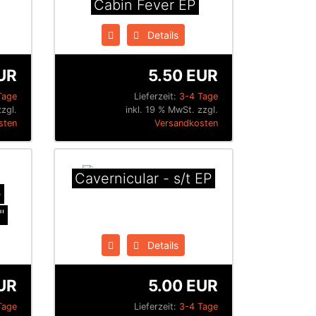
Cabin Fever EP
Details
UR
5.50 EUR
Tage
Lieferzeit:
3-4 Tage
zzgl.
inkl. 19 % MwSt. zzgl.
sten
Versandkosten
Cavernicular - s/t EP
-
"
Details
UR
5.00 EUR
Tage
Lieferzeit:
3-4 Tage