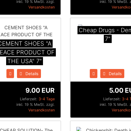
inkl. 19 % MwSt. zzgl.
inkl. 19 % MwSt. 
Versandkosten
Versandko
Cheap Drugs - De
7"
CEMENT SHOES "A
EACE PRODUCT OF
THE USA" 7"
Details
Details
9.00 EUR
5.00 E
Lieferzeit:
3-4 Tage
Lieferzeit:
3-4 
inkl. 19 % MwSt. zzgl.
inkl. 19 % MwSt. 
Versandkosten
Versandko