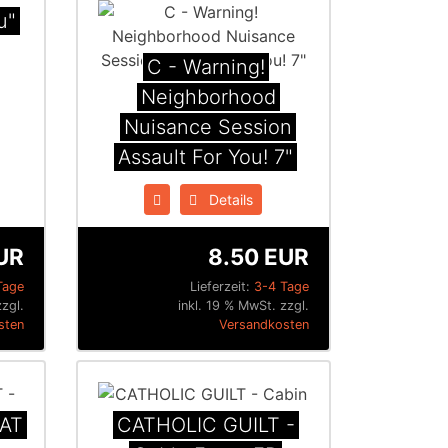
u"
C - Warning!
Neighborhood
Nuisance Session
Assault For You! 7"
Details
UR
8.50 EUR
Tage
Lieferzeit:
3-4 Tage
zzgl.
inkl. 19 % MwSt. zzgl.
sten
Versandkosten
AT
CATHOLIC GUILT -