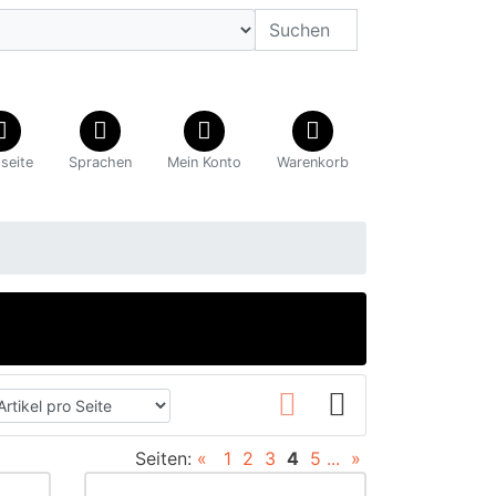
tseite
Sprachen
Mein Konto
Warenkorb
Seiten:
«
1
2
3
4
5
...
»