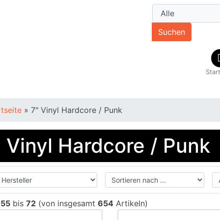
Suchen
Star
rtseite
»
7" Vinyl Hardcore / Punk
" Vinyl Hardcore / Punk
e
55
bis
72
(von insgesamt
654
Artikeln)