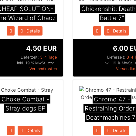
CHEAP SOLUTION-
Chickenshit: Death
he Wizard of Chaoz
Battle 7"
Details
Details
4.50 EUR
6.00 E
Lieferzeit:
3-4 Tage
Lieferzeit:
3-4 
inkl. 19 % MwSt. zzgl.
inkl. 19 % MwSt. 
Versandkosten
Versandko
Choke Combat -
Chromo 47 -
Stray dogs EP
Restraining Order 
Deathmachines 7
Details
Details