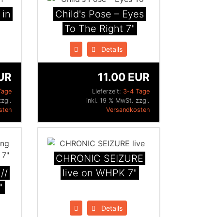
 in
Child's Pose ‎– Eyes
To The Right 7"
Details
UR
11.00 EUR
Tage
Lieferzeit:
3-4 Tage
zzgl.
inkl. 19 % MwSt. zzgl.
sten
Versandkosten
CHRONIC SEIZURE
//
live on WHPK 7"
"
Details