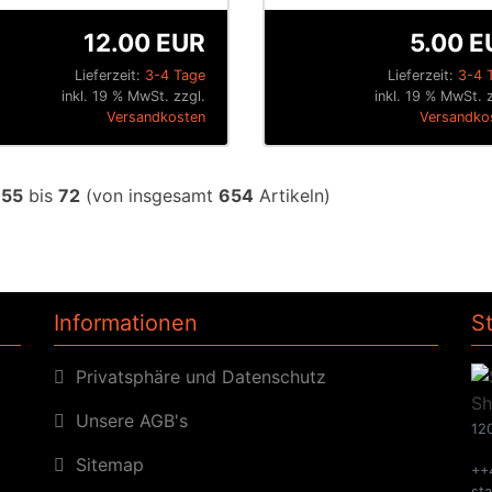
12.00 EUR
5.00 E
Lieferzeit:
3-4 Tage
Lieferzeit:
3-4 
inkl. 19 % MwSt. zzgl.
inkl. 19 % MwSt. 
Versandkosten
Versandko
e
55
bis
72
(von insgesamt
654
Artikeln)
Informationen
S
Privatsphäre und Datenschutz
Unsere AGB's
120
Sitemap
++
st