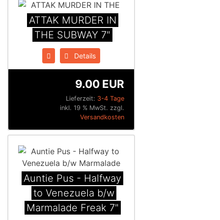
ATTAK MURDER IN
THE SUBWAY 7"
Details
9.00 EUR
Lieferzeit:
3-4 Tage
inkl. 19 % MwSt. zzgl.
Versandkosten
Auntie Pus - Halfway
to Venezuela b/w
Marmalade Freak 7"