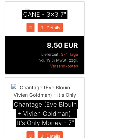
CANE - 3x3 7"
Details
8.50 EUR
Lieferzeit:
3-4 Tage
inkl. 19 % MwSt. zzgl.
Versandkosten
Chantage (Eve Blouin
+ Vivien Goldman) -
It's Only Money - 7”
Details