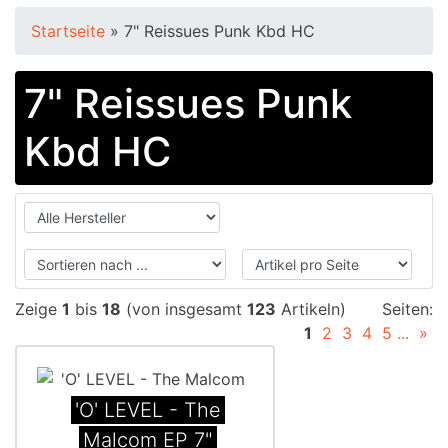
Startseite
»
7" Reissues Punk Kbd HC
7" Reissues Punk
Kbd HC
Zeige
1
bis
18
(von insgesamt
123
Artikeln)
Seiten:
1
2
3
4
5
...
»
'O' LEVEL - The
Malcom EP 7"