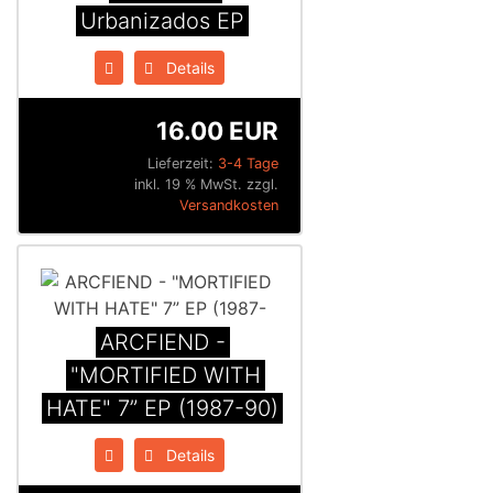
Urbanizados EP
Details
16.00 EUR
Lieferzeit:
3-4 Tage
inkl. 19 % MwSt. zzgl.
Versandkosten
ARCFIEND -
"MORTIFIED WITH
HATE" 7” EP (1987-90)
Details