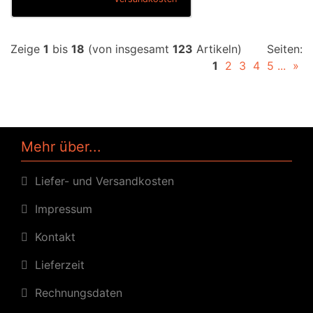
Zeige
1
bis
18
(von insgesamt
123
Artikeln)
Seiten:
1
2
3
4
5
...
»
Mehr über...
Liefer- und Versandkosten
Impressum
Kontakt
Lieferzeit
Rechnungsdaten