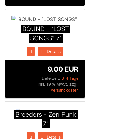
BOUND - “LOST
SONGS” 7”
Details
9.00 EUR
Lieferzeit:
3-4 Tage
inkl. 19 % MwSt. zzgl.
Versandkosten
Breeders - Zen Punk
7"
Details