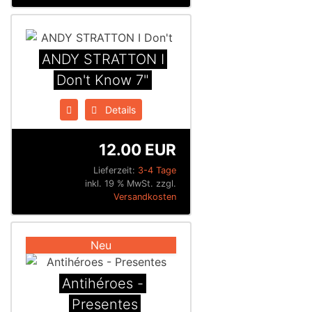
ANDY STRATTON I
Don't Know 7"
Details
12.00 EUR
Lieferzeit:
3-4 Tage
inkl. 19 % MwSt. zzgl.
Versandkosten
Neu
Antihéroes -
Presentes