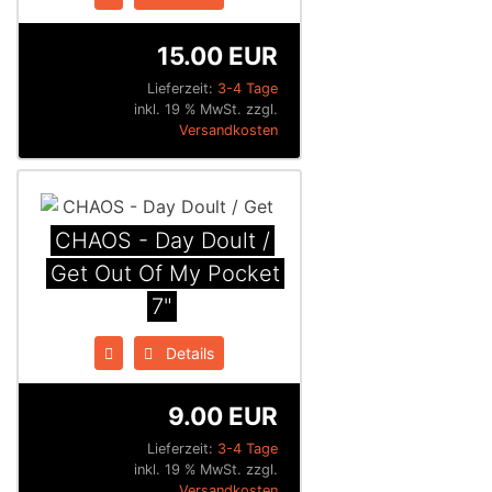
15.00 EUR
Lieferzeit:
3-4 Tage
inkl. 19 % MwSt. zzgl.
Versandkosten
CHAOS - Day Doult /
Get Out Of My Pocket
7"
Details
9.00 EUR
Lieferzeit:
3-4 Tage
inkl. 19 % MwSt. zzgl.
Versandkosten